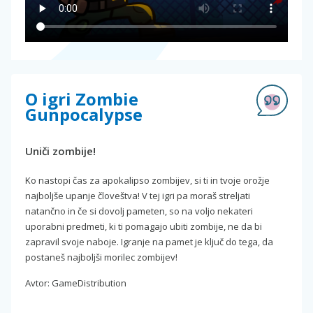
O igri Zombie
Gunpocalypse
Uniči zombije!
Ko nastopi čas za apokalipso zombijev, si ti in tvoje orožje
najboljše upanje človeštva! V tej igri pa moraš streljati
natančno in če si dovolj pameten, so na voljo nekateri
uporabni predmeti, ki ti pomagajo ubiti zombije, ne da bi
zapravil svoje naboje. Igranje na pamet je ključ do tega, da
postaneš najboljši morilec zombijev!
Avtor: GameDistribution