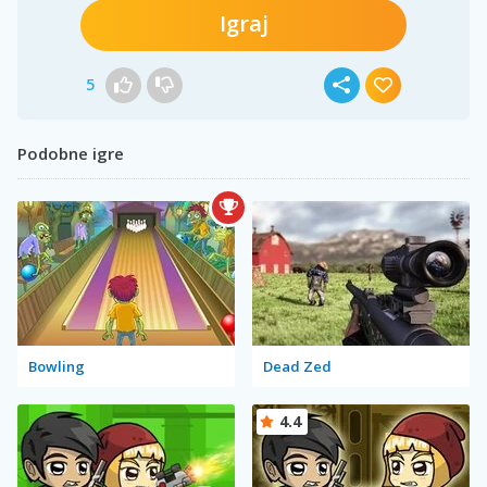
Igraj
5
Podobne igre
Bowling
Dead Zed
4.4