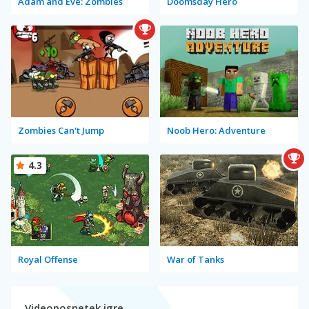
Adam and Eve: Zombies
Doomsday Hero
Zombies Can't Jump
Noob Hero: Adventure
4.3
Royal Offense
War of Tanks
Videoposnetek igre