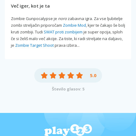
Več iger, kot je ta
Zombie Gunpocalypse je
noro
zabavna igra. Za vse ljubitelje
zombi streljačin priporočam
Zombie Mod
, kjer te čakajo še bolj
kruti zombiji. Tudi
SWAT proti zombijem
je super opcija, sploh
če si želiš malo več akcije. Za tiste, ki radi streljate na daljavo,
je
Zombie Target Shoot
prava izbira...
5.0
Število glasov: 5