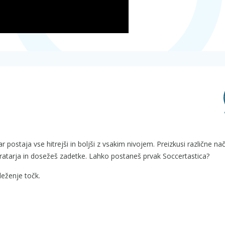
r postaja vse hitrejši in boljši z vsakim nivojem. Preizkusi različne na
atarja in dosežeš zadetke. Lahko postaneš prvak Soccertastica?
leženje točk.