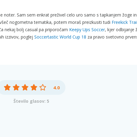
tegne noter. Sam sem enkrat preživel celo uro samo s tapkanjem žoge in
 je všeč nogometna tematika, potem moraš preizkusiti tudi
Freekick Tra
 Za nekaj bolj casual pa priporočam
Keepy Ups Soccer
, kjer odbijanje
ih izzivov, poglej
Soccertastic World Cup 18
za pravo svetovno prven
4.0
Število glasov: 5