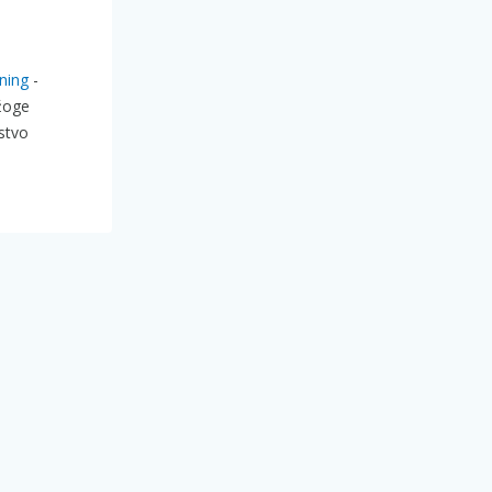
ining
-
 žoge
stvo