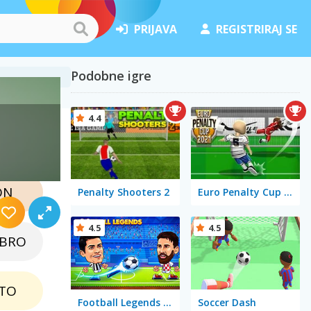
PRIJAVA
REGISTRIRAJ SE
Podobne igre
4.4
ON
Penalty Shooters 2
Euro Penalty Cup 2021
4.5
4.5
EBRO
TO
Football Legends 2021
Soccer Dash