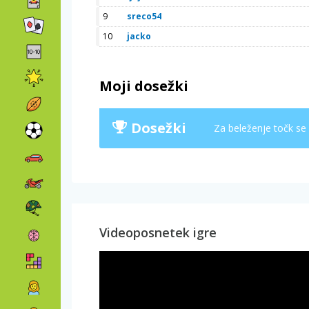
9
sreco54
10
jacko
Moji dosežki
Dosežki
Za beleženje točk se
Videoposnetek igre