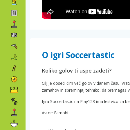
O igri Soccertastic
Koliko golov ti uspe zadeti?
Cilj je doseči čim več golov v danem času. Vrata
zamahov in spreminjaj tehniko, da premagaš vr
Igra Soccertastic na Play123 ima lestvico za be
Avtor: Famobi