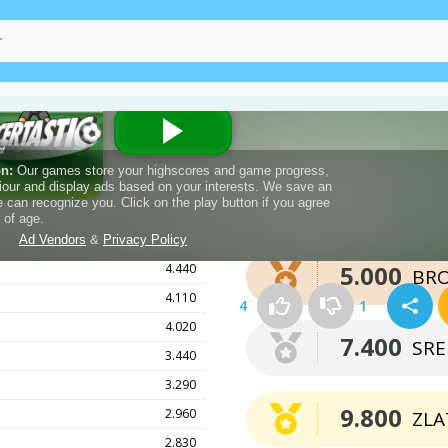
Točke za osvojitev
medalje
9.850
5.000
4.440
BR
4.110
4
1
4.020
7.400
SR
3.440
3.290
9.800
2.960
ZLA
2.830