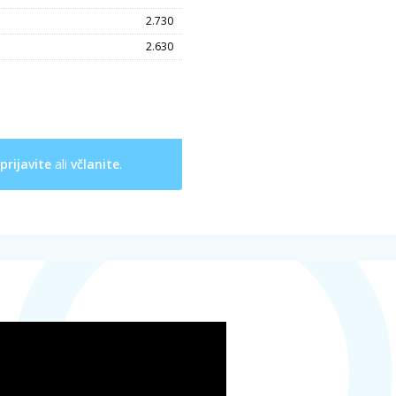
2.730
2.630
prijavite
ali
včlanite
.