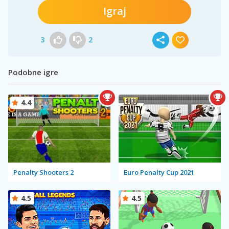
Igraj
3
2
Podobne igre
4.4
Penalty Shooters 2
Euro Penalty Cup 2021
4.5
4.5