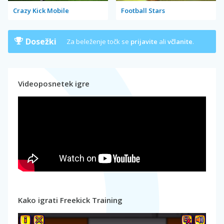
Crazy Kick Mobile
Football Stars
Dosežki
Za beleženje točk se
prijavite
ali
včlanite
.
Videoposnetek igre
Kako igrati Freekick Training