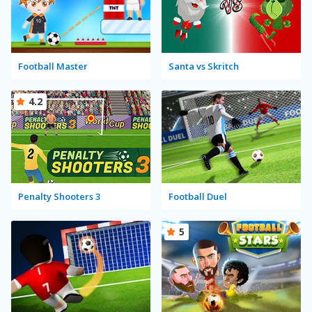
Football Master
Santa vs Skritch
4.2
Penalty Shooters 3
Football Duel
5