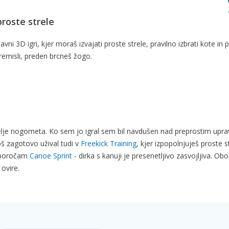
proste strele
 3D igri, kjer moraš izvajati proste strele, pravilno izbrati kote in p
remisli, preden brcneš žogo.
bitelje nogometa. Ko sem jo igral sem bil navdušen nad preprostim upr
oš zagotovo užival tudi v
Freekick Training
, kjer izpopolnjuješ proste s
riporočam
Canoe Sprint
- dirka s kanuji je presenetljivo zasvojljiva. O
 ovire.