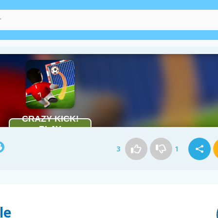
3
1
le