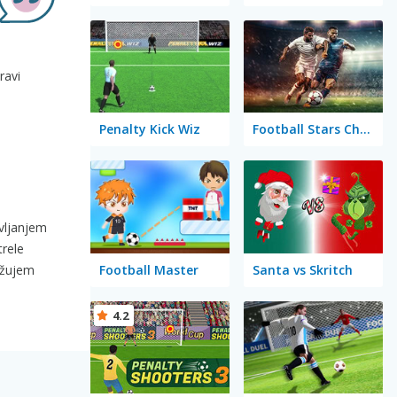
ravi
Penalty Kick Wiz
Football Stars Championship
avljanjem
trele
Football Master
Santa vs Skritch
božujem
4.2