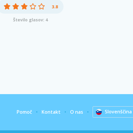
3.8
Število glasov: 4
Slovenščina
Pomoč
Kontakt
O nas