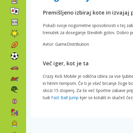
Premišljeno izbiraj kote in izvajaj 
Pokaži svoje nogometne sposobnosti v tej zabavni
trenutek za doseganje številnih golov. Dobro p
Avtor: GameDistribution
Več iger, kot je ta
Crazy Kick Mobile je odlična izbira za vse lju
in hitrim tempom. Če ti je všeč brcanje žoge b
skozi 15 stopenj. Za še več športne zabave p
tudi
Fast Ball Jump
kjer se kotališ in skačeš čez