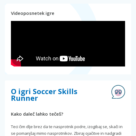
Videoposnetek igre
O igri Soccer Skills
Runner
Kako daleč lahko tečeš?
Teci čim dlje brez da te nasprotnik podre, izogibaj se, skači in
se pomanjšaj mimo nasprotnikov. Zbiraj ojačitve in nadgradi