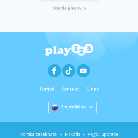
Število glasov: 6
Pomoč
Kontakt
O nas
Slovenščina
Politika zasebnosti
Piškotki
Pogoji uporabe