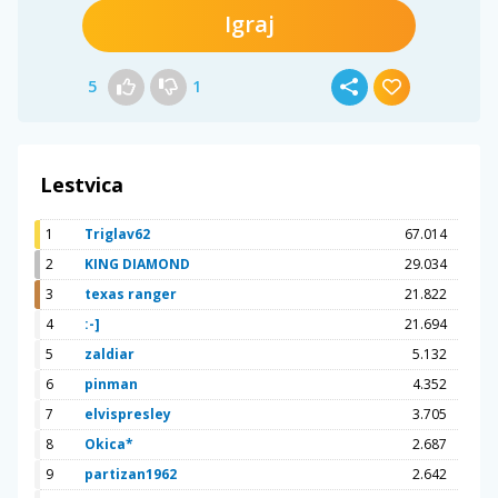
Igraj
5
1
Lestvica
1
Triglav62
67.014
2
KING DIAMOND
29.034
3
texas ranger
21.822
4
:-]
21.694
5
zaldiar
5.132
6
pinman
4.352
7
elvispresley
3.705
8
Okica*
2.687
9
partizan1962
2.642