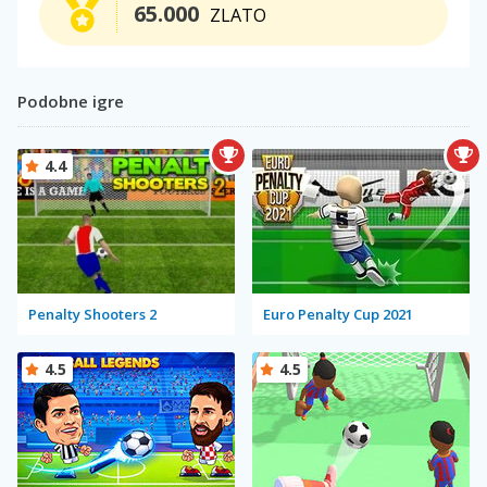
65.000
ZLATO
Podobne igre
4.4
Penalty Shooters 2
Euro Penalty Cup 2021
4.5
4.5