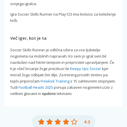
svojega igralca.
Igra Soccer Skills Runner na Play123 ima lestvico za beleženje
točk.
Več iger, kot je ta
Soccer Skills Runner je odlična izbira za vse ljubitelje
nogometa na mobilnih napravah. Ko sem jo igral sem bil
navdušen nad hitrim tempom in preprostim upravljanjem. Če
ti je všeč brcanje žoge preizkusi še
Keepy Ups Soccer
kjer
moraš žogo odbijati čim dlje. Za trening prostih strelov pa
toplo priporočam
Freekick Training
s 15 zahtevnimi stopnjami.
Tudi
Football Heads 2025
ponuja zabaven nogometni izziv z
velikimi glavami in
epskimi
tekmami.
4.2