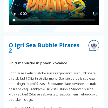
O igri Sea Bubble Pirates
2
Uniči mehurčke in poberi kovance
Pridruži se svetu pustolovščin z razpočenimi mehurčki na tej
piratski ladji! Ciljaj in streljaj mehurčke iste barve iz svojega
topa, da jih razpočiš! Zasluži dodatne zlate kovance kot tudi
nagrade v tej ugankarski igri v stilu Bubble Shooter. Vsi na
krov kapitan? Zdaj se zabavajte z razpočenjem mehurčkov v
piratskem slogu.