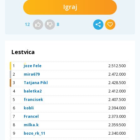
Igraj
12
8
Lestvica
1
Joze Fele
2.512.500
2
mira679
2.472.000
3
Tatjana Pikl
2.428.500
4
baletka2
2.412.000
5
francisek
2.407.500
6
kobli
2.394.000
7
Francel
2.373.000
8
milka.k
2.359.500
9
bozo_rk_11
2.340.000