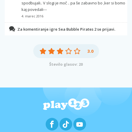
spodbujali.. V slogi je moč .. pa še zabavno bo ,ker si bomo
kaj povedali---
4. marec 2016
Za komentiranje igre Sea Bubble Pirates 2 se prijavi.
3.0
Število glasov: 20