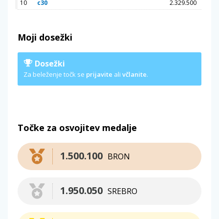
10
c30
2.329.500
Moji dosežki
Dosežki
Za beleženje točk se
prijavite
ali
včlanite
.
Točke za osvojitev medalje
1.500.100
BRON
1.950.050
SREBRO