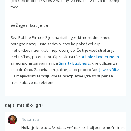
Igra Sea Bubble Pirates 2 na Play123 ima lestvico za beleženje
točk.
Več iger, kot je ta
Sea Bubble Pirates 2 je ena tistih iger, ki me vedno znova
potegne nazaj. Tisto zadovoljstvo ko pokaš cel kup
mehurčkov naenkrat - neprecenljivo! Če ti je všeč streljanje
mehurčkov, potem moraš preizkusiti še
Bubble Shooter Neon
z neonskimi barvami ali pa
Smarty Bubbles 2
, ki je odličen za
celo družino. Za nekaj drugačnega pa priporočam
Jewels Blitz
5
z majevskimi templji. Vse te
brezplačne
igre so super za
hitro zabavo na telefonu.
Kaj si misliš o igri?
Rosarita
Holla ,je kdo tu ... škoda ... več nas je , bolj bomo močni in se