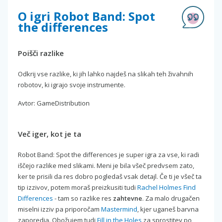
O igri Robot Band: Spot
the differences
Poišči razlike
Odkrij vse razlike, ki jih lahko najdeš na slikah teh živahnih
robotov, ki igrajo svoje instrumente.
Avtor: GameDistribution
Več iger, kot je ta
Robot Band: Spot the differences je super igra za vse, ki radi
iščejo razlike med slikami. Meni je bila všeč predvsem zato,
ker te prisili da res dobro pogledaš vsak detajl. Če ti je všeč ta
tip izzivov, potem moraš preizkusiti tudi
Rachel Holmes Find
Differences
- tam so razlike res
zahtevne
. Za malo drugačen
miselni izziv pa priporočam
Mastermind
, kjer uganeš barvna
zaporedja. Obožujem tudi
Fill in the Holes
za sprostitev po