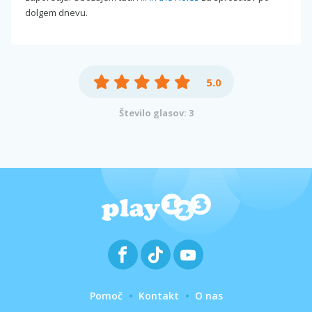
dolgem dnevu.
5.0
Število glasov: 3
Pomoč
Kontakt
O nas