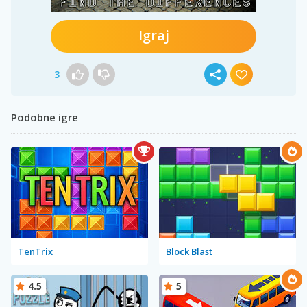
Igraj
3
Podobne igre
TenTrix
Block Blast
4.5
5