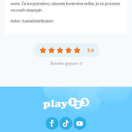
ovire. Če bo potrebno, izkoristi kontrolne točke, ki so prisotne
na vseh stopnjah.
Avtor: GameDistribution
5.0
Število glasov: 3