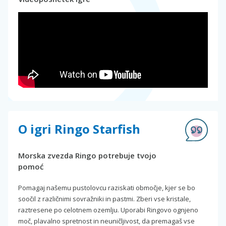
O igri Ringo Starfish
Morska zvezda Ringo potrebuje tvojo
pomoć
Pomagaj našemu pustolovcu raziskati območje, kjer se bo
soočil z različnimi sovražniki in pastmi. Zberi vse kristale,
raztresene po celotnem ozemlju. Uporabi Ringovo ognjeno
moč, plavalno spretnost in neuničljivost, da premagaš vse