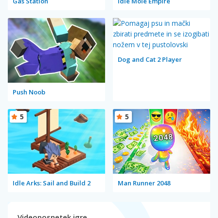
Gas Station
Idle Mole Empire
Dog and Cat 2 Player
Push Noob
5
5
Idle Arks: Sail and Build 2
Man Runner 2048
Videoposnetek igre