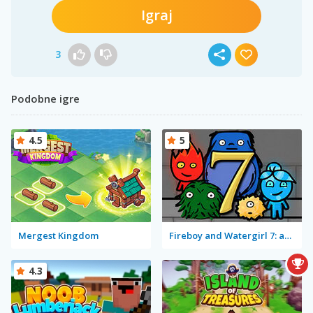
Igraj
3
Podobne igre
4.5
5
Mergest Kingdom
Fireboy and Watergirl 7: and Friends
4.3