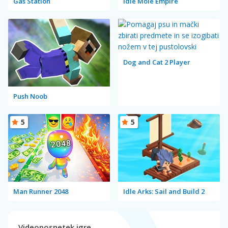
Gas Station
Idle Mole Empire
Dog and Cat 2 Player
Push Noob
5
5
Man Runner 2048
Idle Arks: Sail and Build 2
Videoposnetek igre