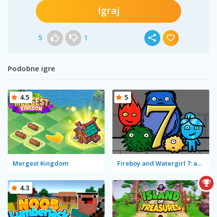
Igraj
5
1
Podobne igre
4.5
5
Mergest Kingdom
Fireboy and Watergirl 7: and Friends
4.3