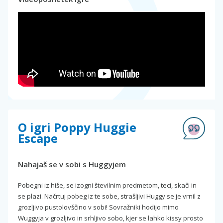
O igri Poppy Huggie
Escape
Nahajaš se v sobi s Huggyjem
Pobegni iz hiše, se izogni številnim predmetom, teci, skači in
se plazi. Načrtuj pobeg iz te sobe, strašljivi Huggy se je vrnil z
grozljivo pustolovščino v sobi! Sovražniki hodijo mimo
Wuggyja v grozljivo in srhljivo sobo, kjer se lahko kissy prosto