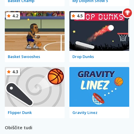
Basket Champ
My Dolphin Show 5
4.2
4.5
Basket Swooshes
Drop Dunks
4.3
Flipper Dunk
Gravity Linez
Obiščite tudi