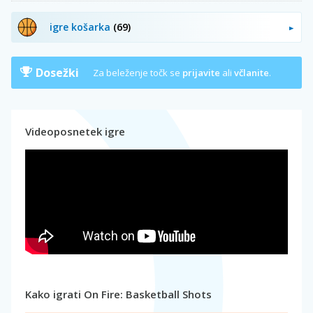
igre košarka
(69)
Dosežki
Za beleženje točk se
prijavite
ali
včlanite
.
Videoposnetek igre
Kako igrati On Fire: Basketball Shots