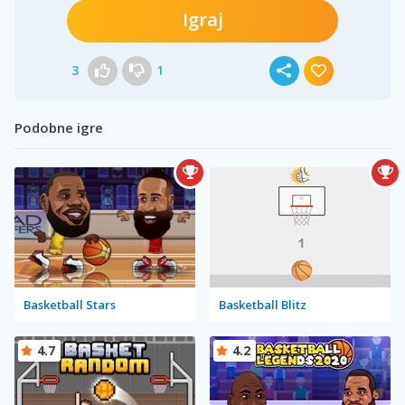
Igraj
3
1
Podobne igre
Basketball Stars
Basketball Blitz
4.7
4.2