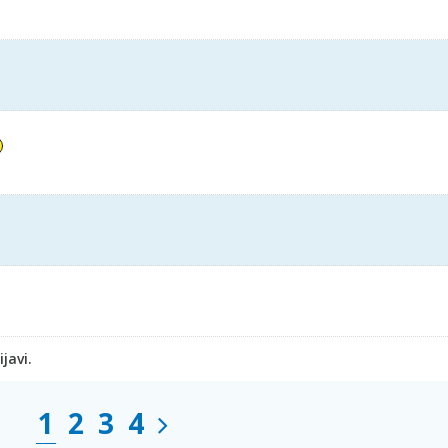
javi.
1
2
3
4