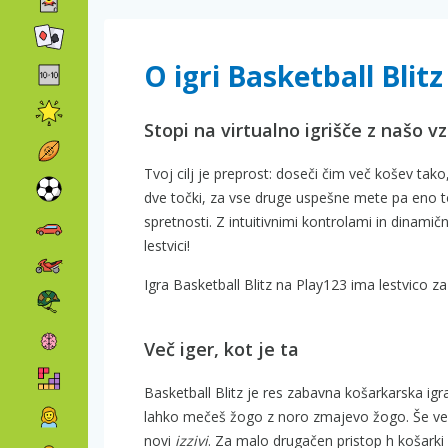
O igri Basketball Blitz
Stopi na virtualno igrišče z našo v
Tvoj cilj je preprost: doseči čim več košev tak
dve točki, za vse druge uspešne mete pa eno to
spretnosti. Z intuitivnimi kontrolami in dinami
lestvici!
Igra Basketball Blitz na Play123 ima lestvico za
Več iger, kot je ta
Basketball Blitz je res zabavna košarkarska igr
lahko mečeš žogo z noro zmajevo žogo. Še ve
novi
izzivi
. Za malo drugačen pristop h košarki