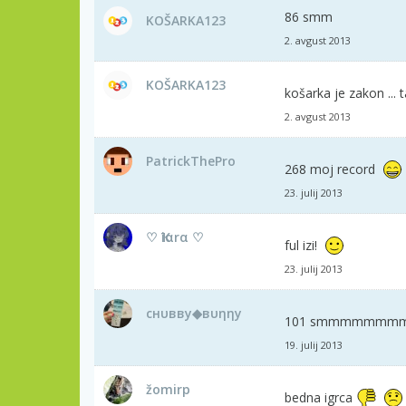
86 smm
KOŠARKA123
2. avgust 2013
KOŠARKA123
košarka je zakon ... t
2. avgust 2013
PatrickThePro
268 moj record
23. julij 2013
♡ Ҡiαrα ♡
ful izi!
23. julij 2013
cнυвву◆вυηηу
101 smmmmmm
19. julij 2013
žomirp
bedna igrca