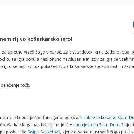
znemirljivo košarkarsko igro!
o, da spretno vržeš žogo v obroč. Za čist zadetek, ki ne zadene roba,
čko. Ta igra ponuja neskončno navdušenje in izziv za igralce vseh ra
čno igro se pripravi, da pokažeš svoje košarkarske sposobnosti in zavl
 beleženje točk.
a. Za vse ljubitelje športnih iger priporočam
zabavno košarko Slam D
č košarkarskega navdušenja najdeš v
nadaljevanju Slam Dunk 2
kjer 
 pa poskusi še
Swipe Basketball
, kjer z drsanjem usmeriš žogo proti k