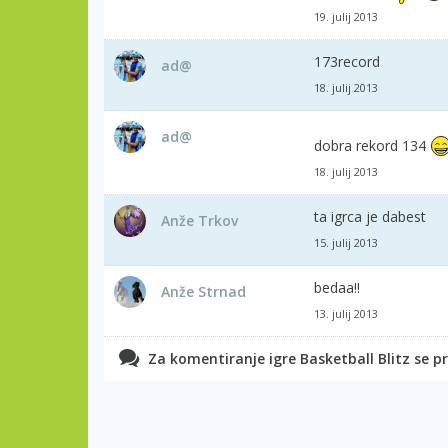
19. julij 2013
173record
ad@
18. julij 2013
ad@
dobra rekord 134
18. julij 2013
ta igrca je dabest
Anže Trkov
15. julij 2013
bedaa!!
Anže Strnad
13. julij 2013
Za komentiranje igre Basketball Blitz se pri