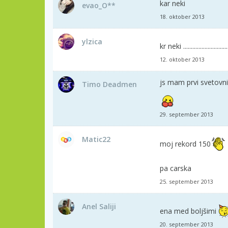
kar neki
evao_O**
18. oktober 2013
ylzica
kr neki ..............................
12. oktober 2013
js mam prvi svetovni
Timo Deadmen
29. september 2013
Matic22
moj rekord 150
pa carska
25. september 2013
Anel Saliji
ena med boljšimi
20. september 2013