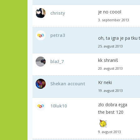
je no coool
christy
3. september 2013
petra3
oh, ta igra je pa tku
25. avgust 2013
kk shraniš
blaž_7
20. avgust 2013
Kr neki
Shekan account
19. avgust 2013
zlo dobra ejga
10luk10
the best 120
9. avgust 2013