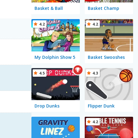
Basket & Ball
Basket Champ
4.2
4.2
My Dolphin Show 5
Basket Swooshes
4.5
4.3
Drop Dunks
Flipper Dunk
4.2