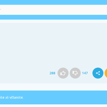
288
147
ite
ali
včlanite
.