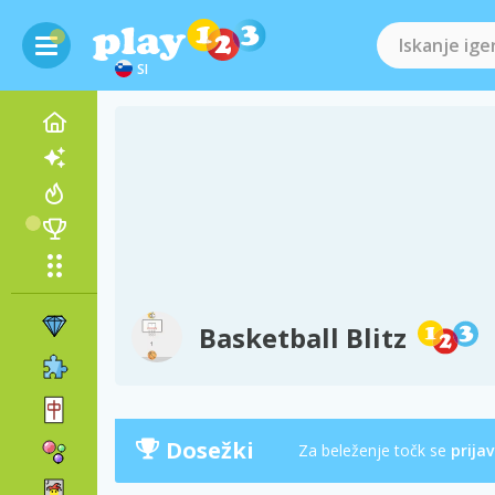
SI
Basketball Blitz
Dosežki
Za beleženje točk se
prijav