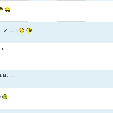
moreš zadet
mm
bit bl zajebana
a