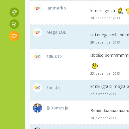
janmarko
kr neki igreca
28. december 2013
Mega LOL
niti enega koša ne 
28. december 2013
izbolšo bommmm
10luk10
23. december 2013
kr nki igra bi mogla 
žan :) (:
27. oktober 2013
你Domzz你
Beadddaaaaaaaaaa
20. oktober 2013