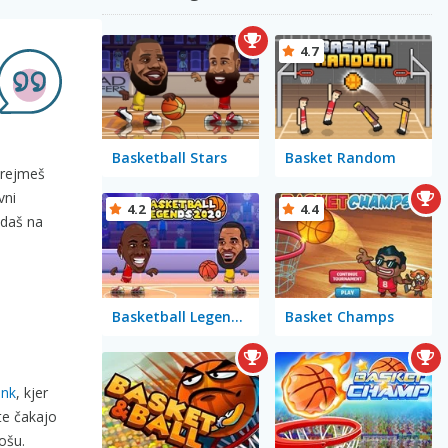
4.7
Basketball Stars
Basket Random
 prejmeš
vni
4.2
4.4
adaš na
Basketball Legends 2020
Basket Champs
unk
, kjer
te čakajo
ošu.