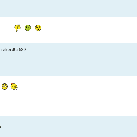
............
 rekord! 5689