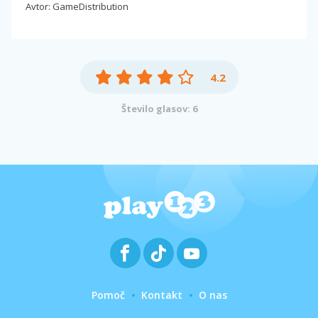
Avtor: GameDistribution
4.2
Število glasov: 6
Pomoč
Kontakt
O nas