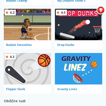
Basket Champ
My Dolphin Show 5
4.2
4.5
Basket Swooshes
Drop Dunks
4.3
Flipper Dunk
Gravity Linez
Obiščite tudi