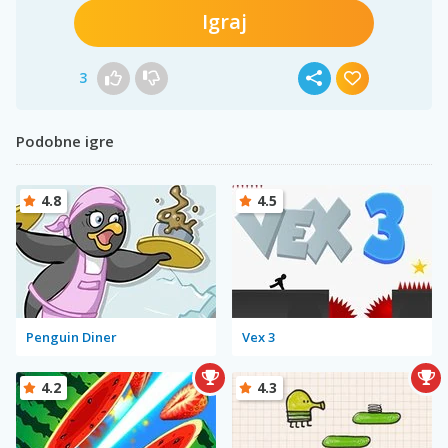
Igraj
3
Podobne igre
4.8
4.5
Penguin Diner
Vex 3
4.2
4.3