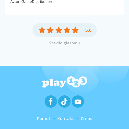
Avtor: GameDistribution
5.0
Število glasov: 3
Pomoč
Kontakt
O nas