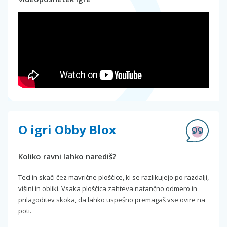
O igri Obby Blox
Koliko ravni lahko narediš?
Teci in skači čez mavrične ploščice, ki se razlikujejo po razdalji,
višini in obliki. Vsaka ploščica zahteva natančno odmero in
prilagoditev skoka, da lahko uspešno premagaš vse ovire na
poti.