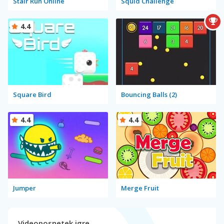
Stair Run Online
Squid Challenge
4.4
Square Bird
Bouncing Balls (2)
4.4
4.4
Jumper
Merge Fruit
Videoposnetek igre