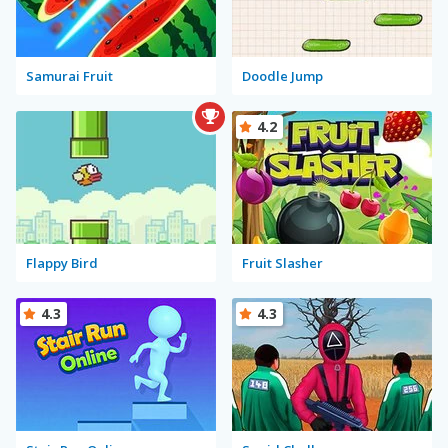
Samurai Fruit
Doodle Jump
4.2
Flappy Bird
Fruit Slasher
4.3
4.3