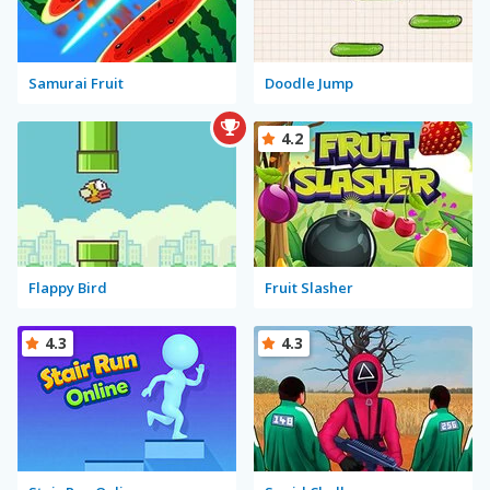
Samurai Fruit
Doodle Jump
4.2
Flappy Bird
Fruit Slasher
4.3
4.3