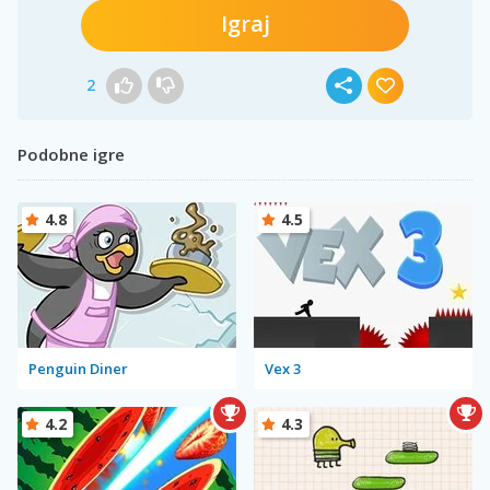
Igraj
2
Podobne igre
4.8
4.5
Penguin Diner
Vex 3
4.2
4.3