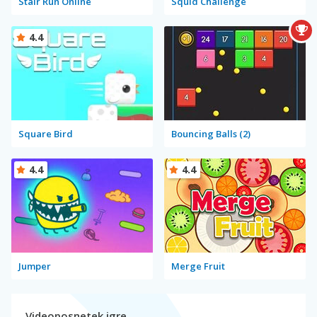
Stair Run Online
Squid Challenge
4.4
Square Bird
Bouncing Balls (2)
4.4
4.4
Jumper
Merge Fruit
Videoposnetek igre