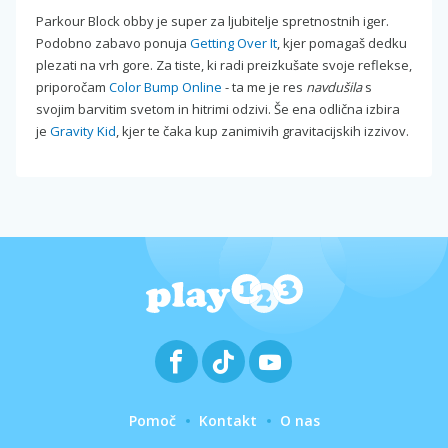
Parkour Block obby je super za ljubitelje spretnostnih iger.
Podobno zabavo ponuja
Getting Over It
, kjer pomagaš dedku
plezati na vrh gore. Za tiste, ki radi preizkušate svoje reflekse,
priporočam
Color Bump Online
- ta me je res
navdušila
s
svojim barvitim svetom in hitrimi odzivi. Še ena odlična izbira
je
Gravity Kid
, kjer te čaka kup zanimivih gravitacijskih izzivov.
Pomoč
Kontakt
O nas