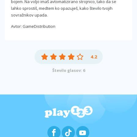
bojem. Na voljo imaš avtomatizirano strojnico, tako da se
lahko sprostiš, medtem ko opazuješ, kako število tvojih
sovražnikov upada.
Avtor: GameDistribution
4.2
Število glasov: 6