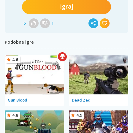
Igraj
5
1
Podobne igre
4.6
Gun Blood
Dead Zed
4.8
4.9