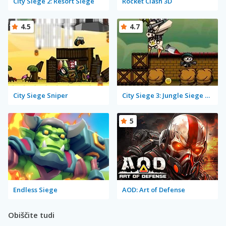
City Siege 2: Resort Siege
Rocket Clash 3D
4.5
4.7
City Siege Sniper
City Siege 3: Jungle Siege Fubar Level Pack
5
Endless Siege
AOD: Art of Defense
Obiščite tudi