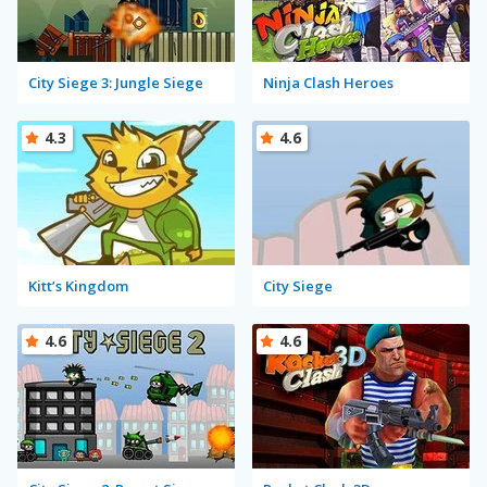
City Siege 3: Jungle Siege
Ninja Clash Heroes
4.3
4.6
Kitt’s Kingdom
City Siege
4.6
4.6