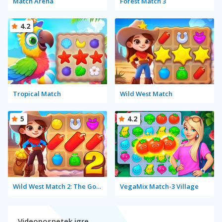
Match Arena
Forest Match 3
4.2
Tropical Match
Wild West Match
5
4.2
Wild West Match 2: The Gold Rush
VegaMix Match-3 Village
Videoposnetek igre