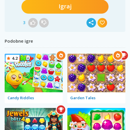
Igraj
3
Podobne igre
4.2
Candy Riddles
Garden Tales