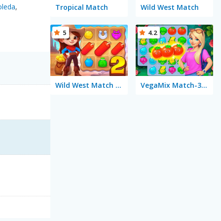
oleda
,
Tropical Match
Wild West Match
5
4.2
Wild West Match 2: The Gold Rush
VegaMix Match-3 Village