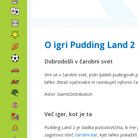
O igri Pudding Land 2
Dobrodošli v čarobni svet
Vrni se v čarobni svet, poln ljubkih pudingovih 
lahko zbiraš ojačevalce in raziskuješ njihovo č
Avtor: GameDistribution
Več iger, kot je ta
Pudding Land 2 je sladka pustolovščina, ki me je
zagotovo všeč
čarobni bar
, kjer lahko pokažeš