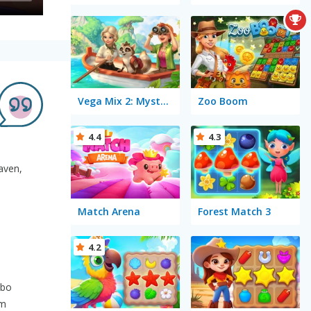
Vega Mix 2: Mystery of Island
Zoo Boom
4.4
4.3
raven,
Match Arena
Forest Match 3
4.2
 bo
am