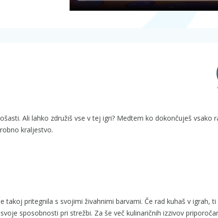
pošasti. Ali lahko združiš vse v tej igri? Medtem ko dokončuješ vsako 
arobno kraljestvo.
 takoj pritegnila s svojimi živahnimi barvami. Če rad kuhaš v igrah, ti
 svoje sposobnosti pri strežbi. Za še več kulinaričnih izzivov priporoč