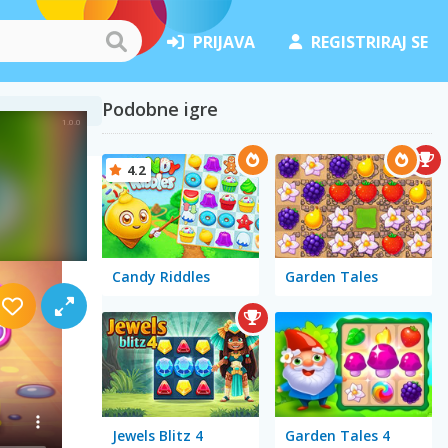
PRIJAVA
REGISTRIRAJ SE
Podobne igre
4.2
Candy Riddles
Garden Tales
Jewels Blitz 4
Garden Tales 4