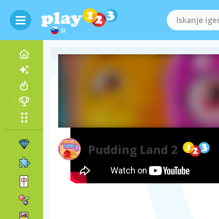
SI
Videoposnetek igre
Pudding Land 2