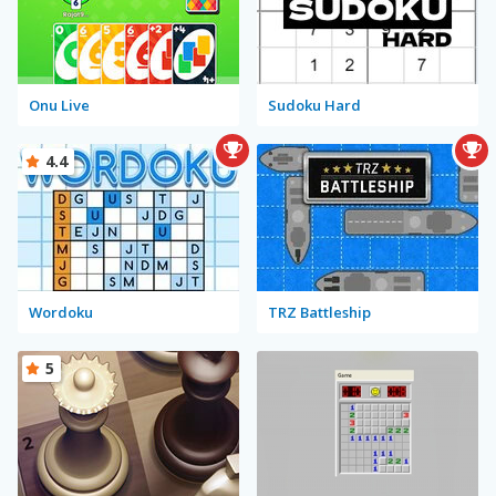
Onu Live
Sudoku Hard
4.4
Wordoku
TRZ Battleship
5