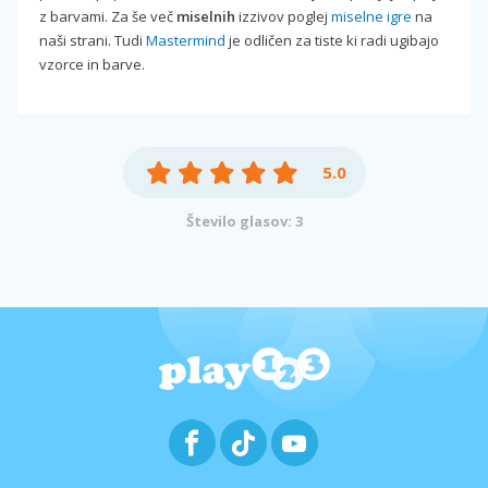
z barvami. Za še več
miselnih
izzivov poglej
miselne igre
na
naši strani. Tudi
Mastermind
je odličen za tiste ki radi ugibajo
vzorce in barve.
5.0
Število glasov: 3