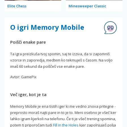
Elite Chess
Minesweeper Classic
O igri Memory Mobile
Poišči enake pare
Ta igra preizkuša tvoj spomin, saj te izziva, da si zapomniš
vzorce in zaporedja, medtem ko tekmuješ s časom. Na voljo
imaš 60 sekund da poiščeš vse enake pare.
Avtor: GamePix
Več iger, kot je ta
Memory Mobile je ena tistih iger ki me vedno znova pritegne -
preprosto moraš najti pare in to je to. Meni osebno je všeč ker
lahko igram kjerkoli na telefonu. Če ti je všeč trening spomina,
potem ti priporočam tudi
Fill in the Holes
kjer zapolnjuješ polja