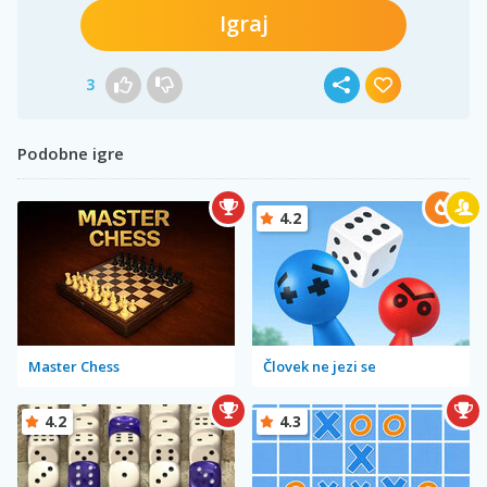
Igraj
3
Podobne igre
4.2
Master Chess
Človek ne jezi se
4.2
4.3