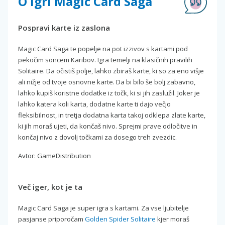
O igri Magic Card Saga
Pospravi karte iz zaslona
Magic Card Saga te popelje na pot izzivov s kartami pod
pekočim soncem Karibov. Igra temelji na klasičnih pravilih
Solitaire. Da očistiš polje, lahko zbiraš karte, ki so za eno višje
ali nižje od tvoje osnovne karte. Da bi bilo še bolj zabavno,
lahko kupiš koristne dodatke iz točk, ki si jih zaslužil. Joker je
lahko katera koli karta, dodatne karte ti dajo večjo
fleksibilnost, in tretja dodatna karta takoj odklepa zlate karte,
ki jih moraš ujeti, da končaš nivo. Sprejmi prave odločitve in
končaj nivo z dovolj točkami za dosego treh zvezdic.
Avtor: GameDistribution
Več iger, kot je ta
Magic Card Saga je super igra s kartami. Za vse ljubitelje
pasjanse priporočam
Golden Spider Solitaire
kjer moraš