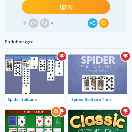
Igraj
6
4
Podobne igre
Spider Solitaire
Spider Solitaire Time