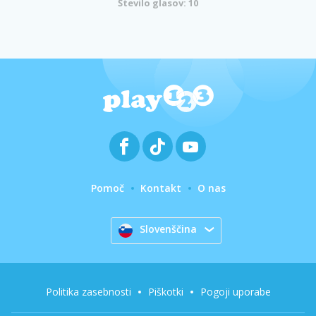
Število glasov: 10
Pomoč
Kontakt
O nas
Slovenščina
Politika zasebnosti
Piškotki
Pogoji uporabe