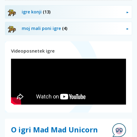
igre konji
(13)
moj mali poni igre
(4)
Videoposnetek igre
O igri Mad Mad Unicorn