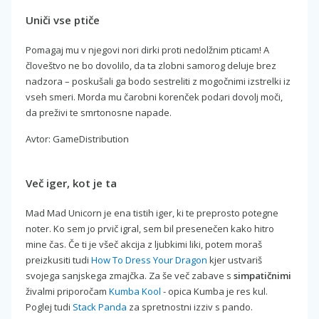
Uniči vse ptiče
Pomagaj mu v njegovi nori dirki proti nedolžnim pticam! A
človeštvo ne bo dovolilo, da ta zlobni samorog deluje brez
nadzora – poskušali ga bodo sestreliti z mogočnimi izstrelki iz
vseh smeri. Morda mu čarobni korenček podari dovolj moči,
da preživi te smrtonosne napade.
Avtor: GameDistribution
Več iger, kot je ta
Mad Mad Unicorn je ena tistih iger, ki te preprosto potegne
noter. Ko sem jo prvič igral, sem bil presenečen kako hitro
mine čas. Če ti je všeč akcija z ljubkimi liki, potem moraš
preizkusiti tudi
How To Dress Your Dragon
kjer ustvariš
svojega sanjskega zmajčka. Za še več zabave s
simpatičnimi
živalmi priporočam
Kumba Kool
- opica Kumba je res kul.
Poglej tudi
Stack Panda
za spretnostni izziv s pando.