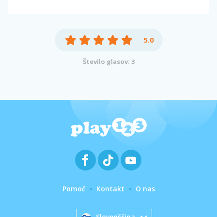
5.0
Število glasov: 3
Pomoč
Kontakt
O nas
Slovenščina