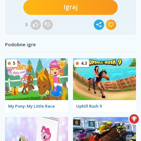
Igraj
3
Podobne igre
5
4.3
My Pony: My Little Race
Uphill Rush 9