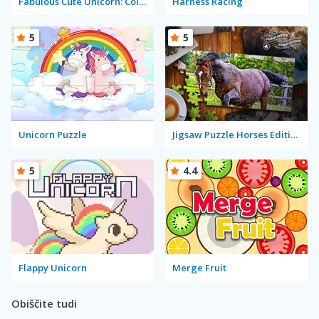
Fabulous Cute Unicorn: Coloring Book
Harness Racing
5
5
Unicorn Puzzle
Jigsaw Puzzle Horses Edition
5
4.4
Flappy Unicorn
Merge Fruit
Obiščite tudi