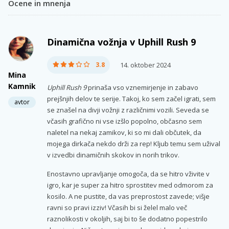
Ocene in mnenja
Dinamična vožnja v Uphill Rush 9
3.8
14. oktober 2024
Mina
Kamnik
Uphill Rush 9
prinaša vso vznemirjenje in zabavo
prejšnjih delov te serije. Takoj, ko sem začel igrati, sem
avtor
se znašel na divji vožnji z različnimi vozili. Seveda se
včasih grafično ni vse izšlo popolno, občasno sem
naletel na nekaj zamikov, ki so mi dali občutek, da
mojega dirkača nekdo drži za rep! Kljub temu sem užival
v izvedbi dinamičnih skokov in norih trikov.
Enostavno upravljanje omogoča, da se hitro vživite v
igro, kar je super za hitro sprostitev med odmorom za
kosilo. A ne pustite, da vas preprostost zavede; višje
ravni so pravi izziv! Včasih bi si želel malo več
raznolikosti v okoljih, saj bi to še dodatno popestrilo