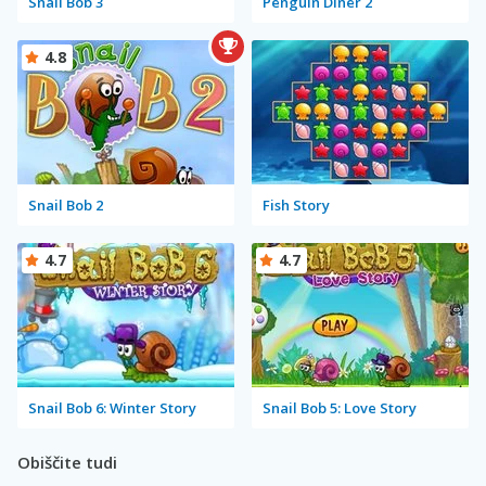
Snail Bob 3
Penguin Diner 2
4.8
Snail Bob 2
Fish Story
4.7
4.7
Snail Bob 6: Winter Story
Snail Bob 5: Love Story
Obiščite tudi