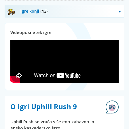
igre konji
(13)
Videoposnetek igre
O igri Uphill Rush 9
Uphill Rush se vrača s še eno zabavno in
epsko kaskadersko igro