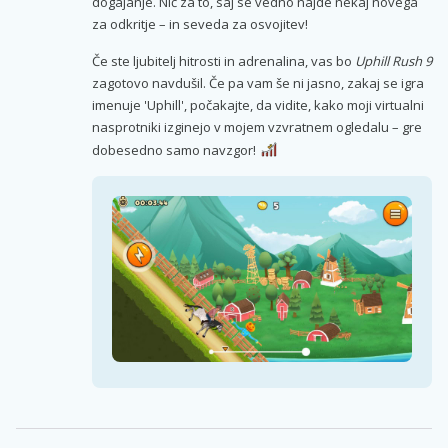
dogajanje. Nič za to, saj se vedno najde nekaj novega
za odkritje – in seveda za osvojitev!
Če ste ljubitelj hitrosti in adrenalina, vas bo
Uphill Rush 9
zagotovo navdušil. Če pa vam še ni jasno, zakaj se igra
imenuje 'Uphill', počakajte, da vidite, kako moji virtualni
nasprotniki izginejo v mojem vzvratnem ogledalu – gre
dobesedno samo navzgor!