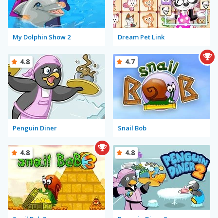
My Dolphin Show 2
Dream Pet Link
4.8
4.7
Penguin Diner
Snail Bob
4.8
4.8