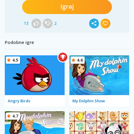
Igraj
13
2
Podobne igre
4.5
4.6
Angry Birds
My Dolphin Show
4.7