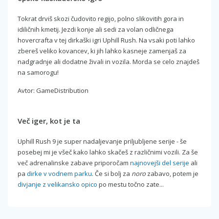
Tokrat drviš skozi čudovito regijo, polno slikovitih gora in
idiličnih kmetij. Jezdi konje ali sedi za volan odličnega
hovercrafta v tej dirkaški igri Uphill Rush. Na vsaki poti lahko
zbereš veliko kovancev, ki jih lahko kasneje zamenjaš za
nadgradnje ali dodatne živali in vozila. Morda se celo znajdeš
na samorogu!
Avtor: GameDistribution
Več iger, kot je ta
Uphill Rush 9 je super nadaljevanje priljubljene serije - še
posebej mi je všeč kako lahko skačeš z različnimi vozili. Za še
več adrenalinske zabave priporočam
najnovejši del serije
ali
pa
dirke v vodnem parku
. Če si bolj za
noro
zabavo, potem je
divjanje z velikansko opico
po mestu točno zate...