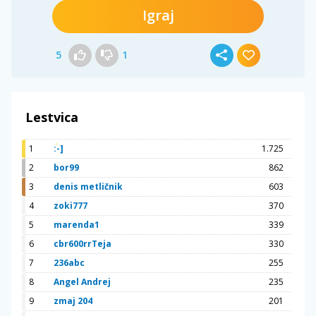
Igraj
5
1
Lestvica
1
:-]
1.725
2
bor99
862
3
denis metličnik
603
4
zoki777
370
5
marenda1
339
6
cbr600rrTeja
330
7
236abc
255
8
Angel Andrej
235
9
zmaj 204
201