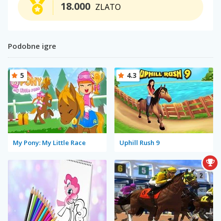
18.000
ZLATO
Podobne igre
5
4.3
My Pony: My Little Race
Uphill Rush 9