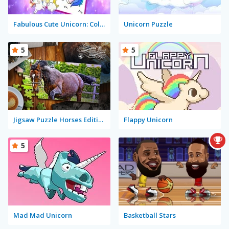
Fabulous Cute Unicorn: Coloring Book
Unicorn Puzzle
5
5
Jigsaw Puzzle Horses Edition
Flappy Unicorn
5
Mad Mad Unicorn
Basketball Stars