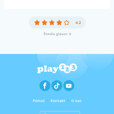
4.2
Število glasov: 6
Pomoč
Kontakt
O nas