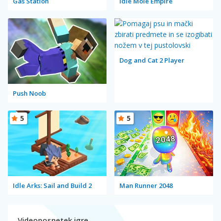
Gas Station
Idle Mole Empire
Dog and Cat 2 Player
Push Noob
5
5
Idle Arks: Sail and Build 2
Man Runner 2048
Videoposnetek igre