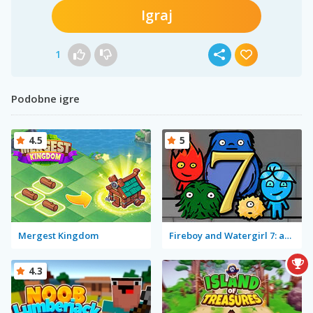
Igraj
1
Podobne igre
4.5
5
Mergest Kingdom
Fireboy and Watergirl 7: and Friends
4.3