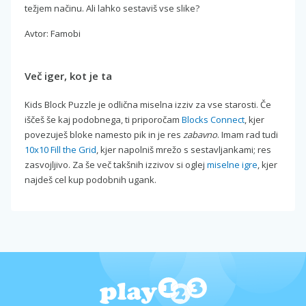
težjem načinu. Ali lahko sestaviš vse slike?
Avtor: Famobi
Več iger, kot je ta
Kids Block Puzzle je odlična miselna izziv za vse starosti. Če
iščeš še kaj podobnega, ti priporočam
Blocks Connect
, kjer
povezuješ bloke namesto pik in je res
zabavno
. Imam rad tudi
10x10 Fill the Grid
, kjer napolniš mrežo s sestavljankami; res
zasvojljivo. Za še več takšnih izzivov si oglej
miselne igre
, kjer
najdeš cel kup podobnih ugank.