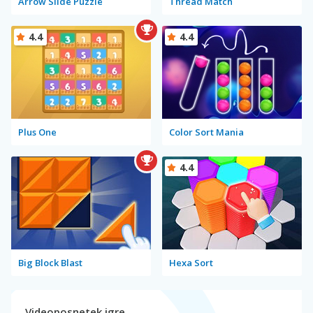
Arrow Slide Puzzle
Thread Match
4.4
4.4
Plus One
Color Sort Mania
4.4
Big Block Blast
Hexa Sort
Videoposnetek igre