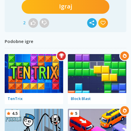
Igraj
2
Podobne igre
TenTrix
Block Blast
4.5
5