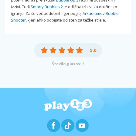
izzivi. Tudi
Smarty Bubbles 2
je odlična izbira za družinsko
igranje. Za še več podobnih iger poglej
Arkadiumov Bubble
Shooter
, kjer lahko odbijate od sten za
težke
strele.
5.0
Število glasov: 3