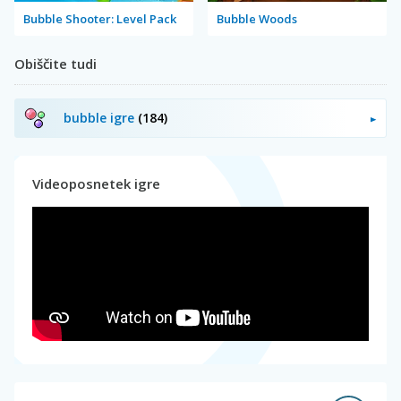
Bubble Shooter: Level Pack
Bubble Woods
Obiščite tudi
bubble igre
(184)
Videoposnetek igre