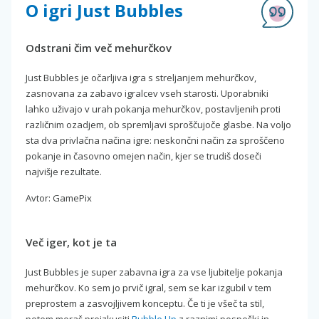
O igri Just Bubbles
Odstrani čim več mehurčkov
Just Bubbles je očarljiva igra s streljanjem mehurčkov,
zasnovana za zabavo igralcev vseh starosti. Uporabniki
lahko uživajo v urah pokanja mehurčkov, postavljenih proti
različnim ozadjem, ob spremljavi sproščujoče glasbe. Na voljo
sta dva privlačna načina igre: neskončni način za sproščeno
pokanje in časovno omejen način, kjer se trudiš doseči
najvišje rezultate.
Avtor: GamePix
Več iger, kot je ta
Just Bubbles je super zabavna igra za vse ljubitelje pokanja
mehurčkov. Ko sem jo prvič igral, sem se kar izgubil v tem
preprostem a zasvojljivem konceptu. Če ti je všeč ta stil,
potem moraš preizkusiti
Bubble Up
z raznimi pospeški in