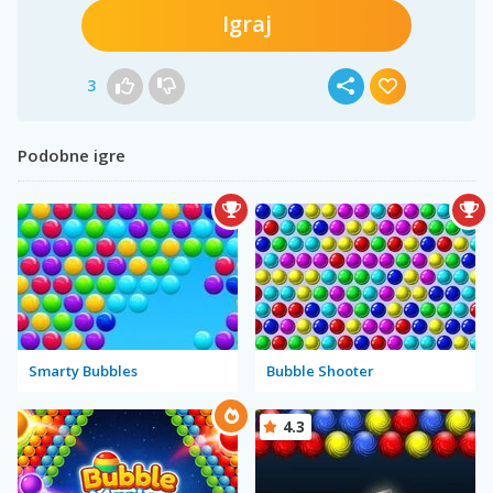
Igraj
3
Podobne igre
Smarty Bubbles
Bubble Shooter
4.3