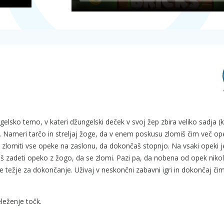
e
gelsko temo, v kateri džungelski deček v svoj žep zbira veliko sadja (
e. Nameri tarčo in streljaj žoge, da v enem poskusu zlomiš čim več op
 zlomiti vse opeke na zaslonu, da dokončaš stopnjo. Na vsaki opeki j
aš zadeti opeko z žogo, da se zlomi. Pazi pa, da nobena od opek nikol
e težje za dokončanje. Uživaj v neskončni zabavni igri in dokončaj či
eleženje točk.