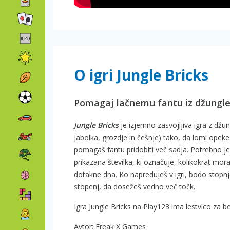
O igri Jungle Bricks
Pomagaj lačnemu fantu iz džungl
Jungle Bricks
je izjemno zasvojljiva igra z džun
jabolka, grozdje in češnje) tako, da lomi opek
pomagaš fantu pridobiti več sadja. Potrebno je
prikazana številka, ki označuje, kolikokrat mor
dotakne dna. Ko napreduješ v igri, bodo stopnj
stopenj, da dosežeš vedno več točk.
Igra Jungle Bricks na Play123 ima lestvico za b
Avtor: Freak X Games