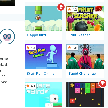
4.2
Flappy Bird
Fruit Slasher
4.3
4.3
kot so
ek, da
e
Stair Run Online
Squid Challenge
i ne
m več
4.4