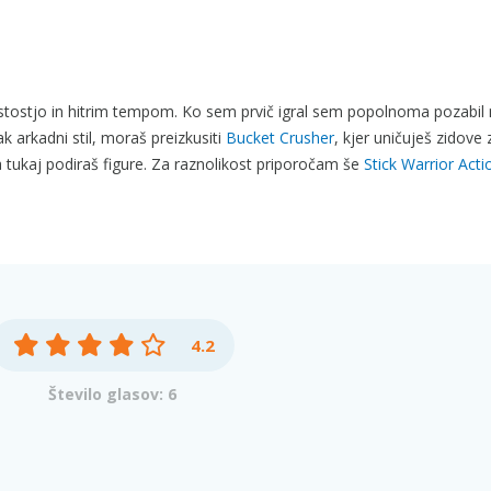
ostostjo in hitrim tempom. Ko sem prvič igral sem popolnoma pozabil 
k arkadni stil, moraš preizkusiti
Bucket Crusher
, kjer uničuješ zidove
 tukaj podiraš figure. Za raznolikost priporočam še
Stick Warrior Act
4.2
Število glasov: 6