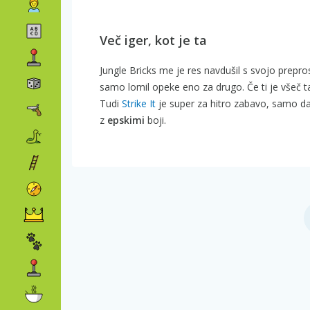
Več iger, kot je ta
Jungle Bricks me je res navdušil s svojo prepr
samo lomil opeke eno za drugo. Če ti je všeč ta
Tudi
Strike It
je super za hitro zabavo, samo da
z
epskimi
boji.