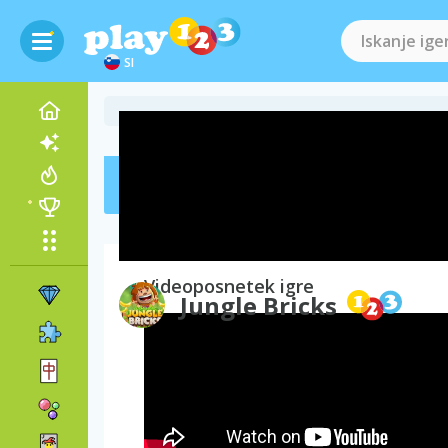
SI
Dosežki
Za beleženje točk se
prijav
Videoposnetek igre
Jungle Bricks