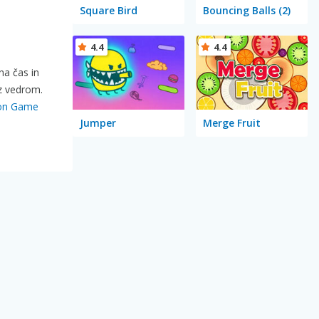
Square Bird
Bouncing Balls (2)
4.4
4.4
na čas in
 z vedrom.
ion Game
Jumper
Merge Fruit