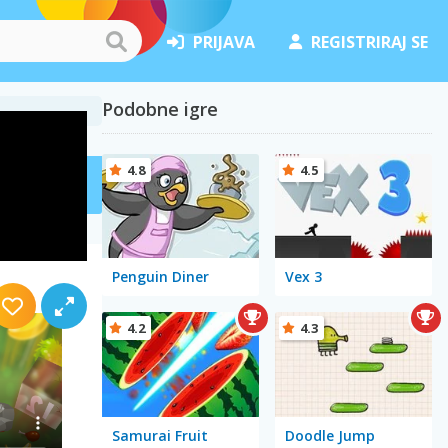
PRIJAVA
REGISTRIRAJ SE
Podobne igre
4.8
4.5
Penguin Diner
Vex 3
4.2
4.3
Samurai Fruit
Doodle Jump