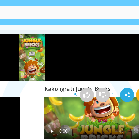
ite
ali
včlanite
.
Kako igrati Jungle Bricks
5
1