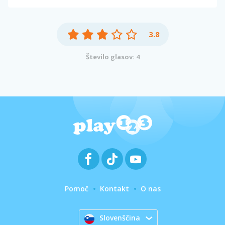
3.8
Število glasov: 4
Pomoč
Kontakt
O nas
Slovenščina