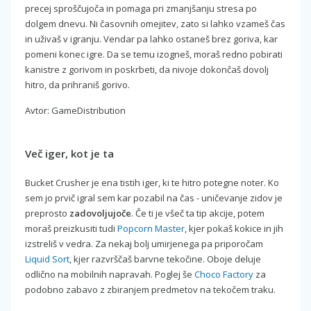
precej sproščujoča in pomaga pri zmanjšanju stresa po
dolgem dnevu. Ni časovnih omejitev, zato si lahko vzameš čas
in uživaš v igranju. Vendar pa lahko ostaneš brez goriva, kar
pomeni konec igre. Da se temu izogneš, moraš redno pobirati
kanistre z gorivom in poskrbeti, da nivoje dokončaš dovolj
hitro, da prihraniš gorivo.
Avtor: GameDistribution
Več iger, kot je ta
Bucket Crusher je ena tistih iger, ki te hitro potegne noter. Ko
sem jo prvič igral sem kar pozabil na čas - uničevanje zidov je
preprosto
zadovoljujoče
. Če ti je všeč ta tip akcije, potem
moraš preizkusiti tudi
Popcorn Master
, kjer pokaš kokice in jih
izstreliš v vedra. Za nekaj bolj umirjenega pa priporočam
Liquid Sort
, kjer razvrščaš barvne tekočine. Oboje deluje
odlično na mobilnih napravah. Poglej še
Choco Factory
za
podobno zabavo z zbiranjem predmetov na tekočem traku.