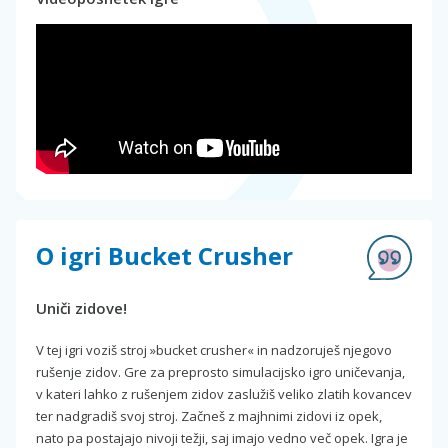
O igri Bucket Crusher
Uniči zidove!
V tej igri voziš stroj »bucket crusher« in nadzoruješ njegovo
rušenje zidov. Gre za preprosto simulacijsko igro uničevanja,
v kateri lahko z rušenjem zidov zaslužiš veliko zlatih kovancev
ter nadgradiš svoj stroj. Začneš z majhnimi zidovi iz opek,
nato pa postajajo nivoji težji, saj imajo vedno več opek. Igra je