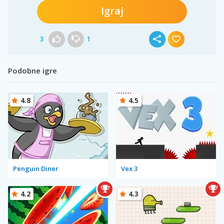
Igraj
3
1
Podobne igre
4.8
4.5
Penguin Diner
Vex 3
4.2
4.3