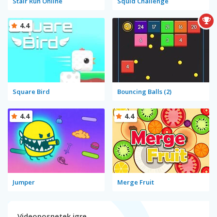
Stair Run Online
Squid Challenge
4.4
Square Bird
Bouncing Balls (2)
4.4
4.4
Jumper
Merge Fruit
Videoposnetek igre