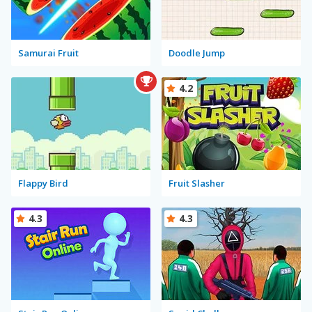
Samurai Fruit
Doodle Jump
4.2
Flappy Bird
Fruit Slasher
4.3
4.3