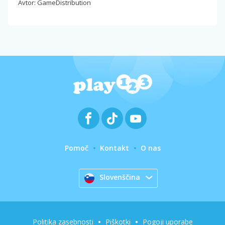
Avtor: GameDistribution
Pomoč
Kontakt
O nas
Slovenščina
Politika zasebnosti
Piškotki
Pogoji uporabe