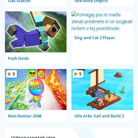
Gas Station
Idle Mole Empire
Dog and Cat 2 Player
Push Noob
5
5
Man Runner 2048
Idle Arks: Sail and Build 2
Videoposnetek igre