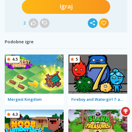
Igraj
2
Podobne igre
4.5
5
Mergest Kingdom
Fireboy and Watergirl 7: and Friends
4.3