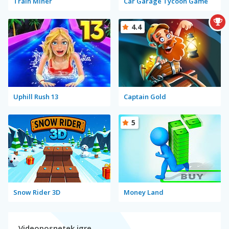
Train Miner
Car Garage Tycoon Game
4.4
Uphill Rush 13
Captain Gold
5
Snow Rider 3D
Money Land
Videoposnetek igre