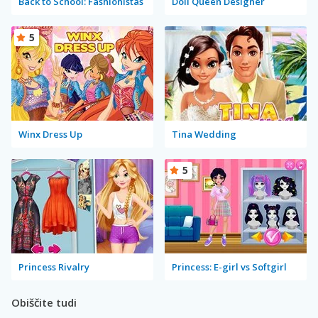
Back to School: Fashionistas
Doll Queen Designer
5
Winx Dress Up
Tina Wedding
5
Princess Rivalry
Princess: E-girl vs Softgirl
Obiščite tudi