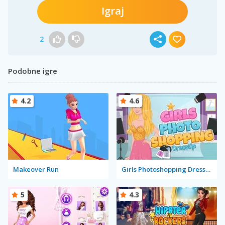
Igraj
2
Podobne igre
4.2
4.6
Makeover Run
Girls Photoshopping Dressup
5
4.3