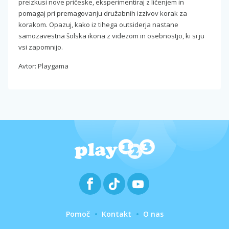
preizkusi nove pričeske, eksperimentiraj z ličenjem in
pomagaj pri premagovanju družabnih izzivov korak za
korakom. Opazuj, kako iz tihega outsiderja nastane
samozavestna šolska ikona z videzom in osebnostjo, ki si ju
vsi zapomnijo.
Avtor: Playgama
Pomoč
Kontakt
O nas