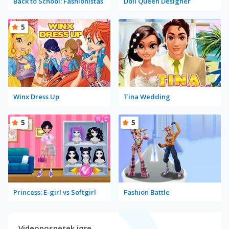
Back to School: Fashionistas
Doll Queen Designer
5
Winx Dress Up
Tina Wedding
5
5
Princess: E-girl vs Softgirl
Fashion Battle
Videoposnetek igre