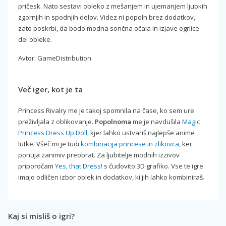
pričesk. Nato sestavi obleko z mešanjem in ujemanjem ljubkih
zgornjih in spodnjih delov. Videz ni popoln brez dodatkov,
zato poskrbi, da bodo modna sončna očala in izjave ogrlice
del obleke.
Avtor: GameDistribution
Več iger, kot je ta
Princess Rivalry me je takoj spomnila na čase, ko sem ure
preživljala z oblikovanje.
Popolnoma
me je navdušila
Magic
Princess Dress Up Doll
, kjer lahko ustvariš najlepše anime
lutke. Všeč mi je tudi
kombinacija princese in zlikovca
, ker
ponuja zanimiv preobrat. Za ljubitelje modnih izzivov
priporočam
Yes, that Dress!
s čudovito 3D grafiko. Vse te igre
imajo odličen izbor oblek in dodatkov, ki jih lahko kombiniraš.
Kaj si misliš o igri?