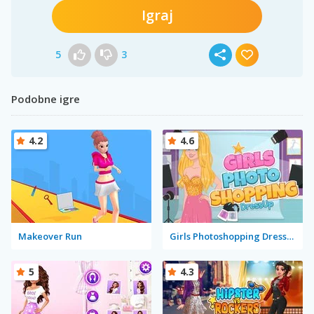
Igraj
5
3
Podobne igre
4.2
4.6
Makeover Run
Girls Photoshopping Dressup
5
4.3