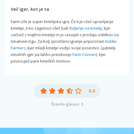
Več iger, kot je ta
Farm Life je super kmetijska igra. Če ti je všeč upravljanje
kmetije, ti bo zagotovo všeč tudi
življenje na kmetiji
, kjer
začneš z majhno kmetijo in jo razvijaš s prodajo izdelkov na
lokalnem trgu. Za bolj
sproščeno
igranje priporočam
Kiddie
Farmers
, kjer mladi kmetje vodijo svoje posestvo. Ljubitelji
miselnih iger pa lahko preizkusijo
Farm Connect
, kjer
povezuješ pare kmečkih motivov.
3.3
Število glasov: 3