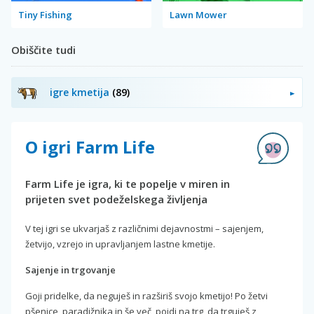
Tiny Fishing
Lawn Mower
Obiščite tudi
igre kmetija
(89)
O igri Farm Life
Farm Life je igra, ki te popelje v miren in
prijeten svet podeželskega življenja
V tej igri se ukvarjaš z različnimi dejavnostmi – sajenjem,
žetvijo, vzrejo in upravljanjem lastne kmetije.
Sajenje in trgovanje
Goji pridelke, da neguješ in razširiš svojo kmetijo! Po žetvi
pšenice, paradižnika in še več, pojdi na trg, da trguješ z