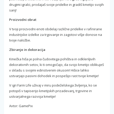
drugimi igralci, prodajaš svoje pridelke in gradiš kmetijo svojih
sanj!
Proizvodni obrat
V tvoji proizvodni enoti obdelaj različne pridelke v rafinirane
industrijske izdelke za trgovanje in zagotovi višje donose na
tvoje naložbe.
Zbiranje in dekoracija
Kmečka hiša je polna čudovitega pohištva in odklenljivih
dekorativnih setov, ki ti omogočajo, da svojo kmetijo oblikuješ
v skladu s svojimi edinstvenim okusom! Hišice lahko
ustvarjajo pasivni dohodek in pospešijo rast tvoje kmetije!
V igri Farm Life uživaj v miru podeželskega življenja, ko se
potopiš v tapiserijo kmetijskih prizadevanj, trgovine in
ustvarjalnega razvoja kmetije!
Avtor: GamePix