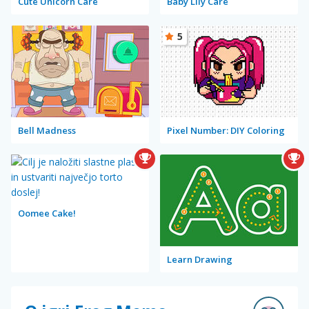
Cute Unicorn Care
Baby Lily Care
5
Bell Madness
Pixel Number: DIY Coloring
Oomee Cake!
Learn Drawing