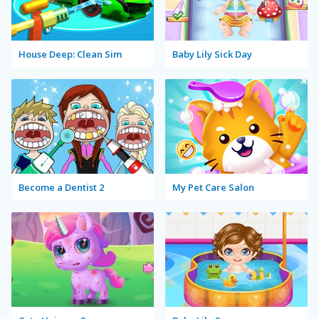
House Deep: Clean Sim
Baby Lily Sick Day
Become a Dentist 2
My Pet Care Salon