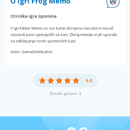
O igri Frog Memo
Otroška igra spomina
V igri Kikker Memo so vse karte obrnjene navzdol in moraš
sestaviti pare ujemajočih se kart. Zbiraj metulje in jih uporabi
za odklepanje novih spominskih kart.
Avtor: GameDistribution
5.0
Število glasov: 4