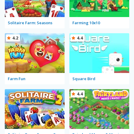
Solitaire Farm: Seasons
Farming 10x10
4.2
4.4
Farm Fun
Square Bird
4.4