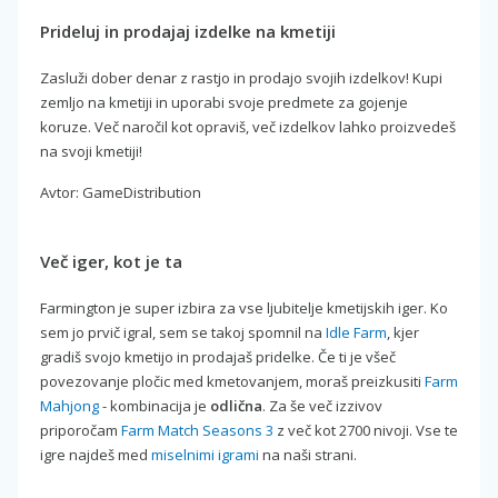
Prideluj in prodajaj izdelke na kmetiji
Zasluži dober denar z rastjo in prodajo svojih izdelkov! Kupi
zemljo na kmetiji in uporabi svoje predmete za gojenje
koruze. Več naročil kot opraviš, več izdelkov lahko proizvedeš
na svoji kmetiji!
Avtor: GameDistribution
Več iger, kot je ta
Farmington je super izbira za vse ljubitelje kmetijskih iger. Ko
sem jo prvič igral, sem se takoj spomnil na
Idle Farm
, kjer
gradiš svojo kmetijo in prodajaš pridelke. Če ti je všeč
povezovanje pločic med kmetovanjem, moraš preizkusiti
Farm
Mahjong
- kombinacija je
odlična
. Za še več izzivov
priporočam
Farm Match Seasons 3
z več kot 2700 nivoji. Vse te
igre najdeš med
miselnimi igrami
na naši strani.