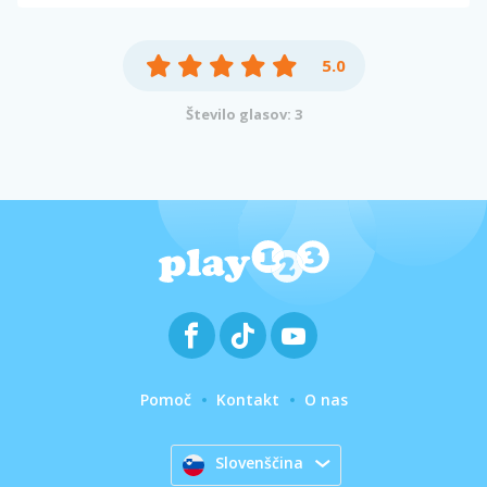
5.0
Število glasov: 3
Pomoč
Kontakt
O nas
Slovenščina