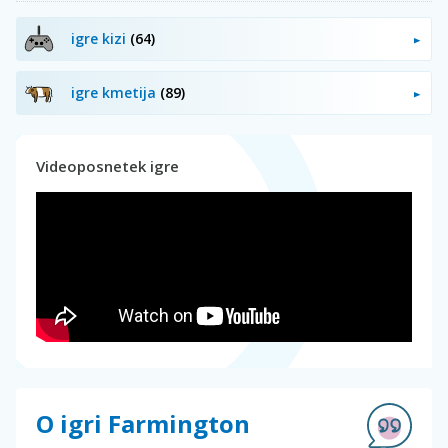
igre kizi
(64)
igre kmetija
(89)
Videoposnetek igre
O igri Farmington