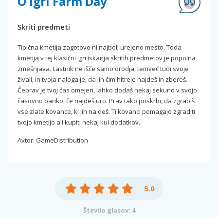
O igri Farm Day
Skriti predmeti
Tipična kmetija zagotovo ni najbolj urejeno mesto. Toda
kmetija v tej klasični igri iskanja skritih predmetov je popolna
zmešnjava. Lastnik ne išče samo orodja, temveč tudi svoje
živali, in tvoja naloga je, da jih čim hitreje najdeš in zbereš.
Čeprav je tvoj čas omejen, lahko dodaš nekaj sekund v svojo
časovno banko, če najdeš uro. Prav tako poskrbi, da zgrabiš
vse zlate kovance, ki jih najdeš. Ti kovanci pomagajo zgraditi
tvojo kmetijo ali kupiti nekaj kul dodatkov.
Avtor: GameDistribution
5.0
Število glasov: 4