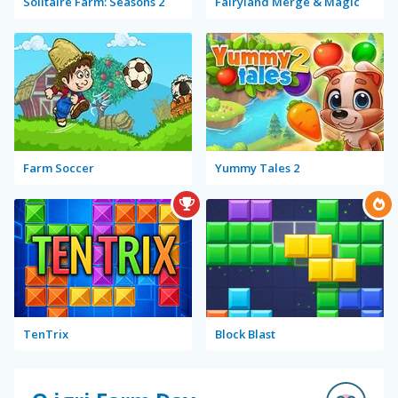
Solitaire Farm: Seasons 2
Fairyland Merge & Magic
Farm Soccer
Yummy Tales 2
TenTrix
Block Blast