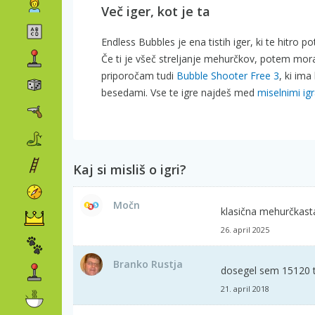
Več iger, kot je ta
Endless Bubbles je ena tistih iger, ki te hitro 
Če ti je všeč streljanje mehurčkov, potem mor
priporočam tudi
Bubble Shooter Free 3
, ki im
besedami. Vse te igre najdeš med
miselnimi ig
Kaj si misliš o igri?
Močn
klasična mehurčkasta
26. april 2025
Branko Rustja
dosegel sem 15120 
21. april 2018