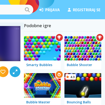
PRIJAVA
REGISTRIRAJ SE
Podobne igre
Smarty Bubbles
Bubble Shooter
4.3
Bubble Master
Bouncing Balls