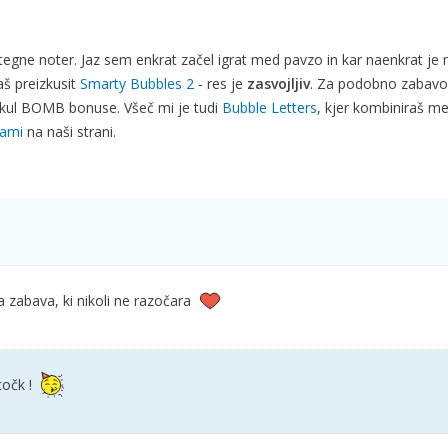
potegne noter. Jaz sem enkrat začel igrat med pavzo in kar naenkrat je m
aš preizkusit
Smarty Bubbles 2
- res je
zasvojljiv
. Za podobno zabavo
a kul BOMB bonuse. Všeč mi je tudi
Bubble Letters
, kjer kombiniraš m
rami
na naši strani.
 zabava, ki nikoli ne razočara
točk !