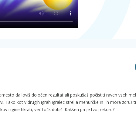
amesto da loviš določen rezultat ali poskušaš počistiti raven vseh me
i. Tako kot v drugih igrah igralec strelja mehurčke in jih mora združiti 
ov izgine hkrati, več točk dobiš. Kakšen pa je tvoj rekord?