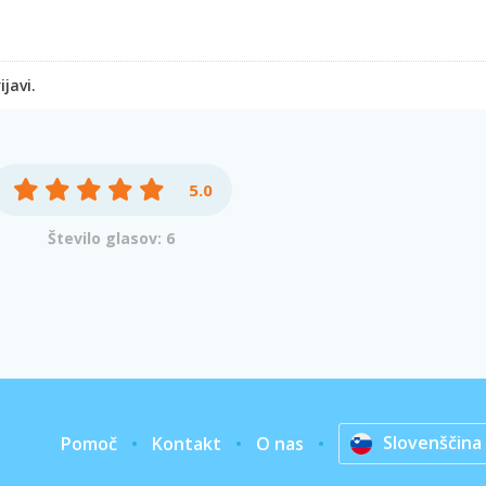
javi.
5.0
Število glasov: 6
Slovenščina
Pomoč
Kontakt
O nas