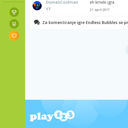
DomenCoolman
eh krneki igra
YT
21. april 2017
Za komentiranje igre Endless Bubbles se pri