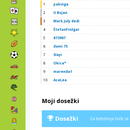
1
pakinga
2
U Bojan
3
Mark July dedi
4
ŠtefanFinžgar
5
873987
6
dami 75
7
Slayi
8
Okica*
9
marenda1
10
AcaLea
Moji dosežki
Dosežki
Za beleženje točk se