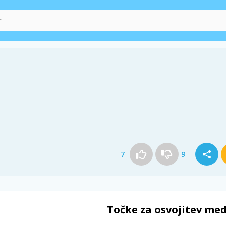
7
9
Točke za osvojitev med