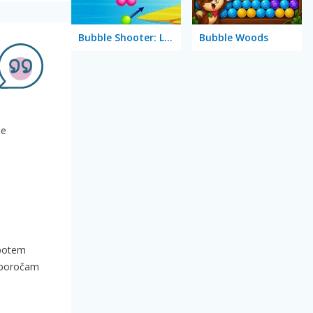
Bubble Shooter: Level Pack
Bubble Woods
je
 potem
riporočam