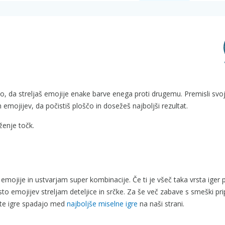
ko, da streljaš emojije enake barve enega proti drugemu. Premisli svo
 emojijev, da počistiš ploščo in dosežeš najboljši rezultat.
ženje točk.
 emojije in ustvarjam super kombinacije. Če ti je všeč taka vrsta iger
to emojijev streljam deteljice in srčke. Za še več zabave s smeški p
e te igre spadajo med
najboljše miselne igre
na naši strani.