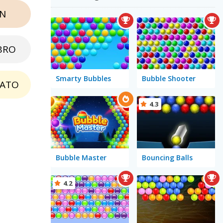
N
BRO
Smarty Bubbles
Bubble Shooter
LATO
4.3
Bubble Master
Bouncing Balls
4.2