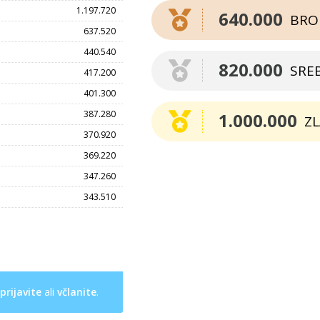
1.197.720
640.000
BRO
637.520
440.540
820.000
SRE
417.200
401.300
387.280
1.000.000
Z
370.920
369.220
347.260
343.510
prijavite
ali
včlanite
.