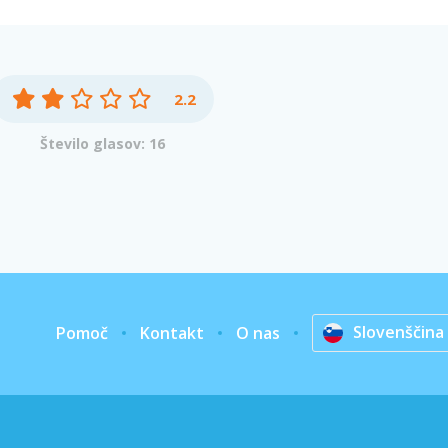
2.2
Število glasov: 16
Slovenščina
Pomoč
Kontakt
O nas