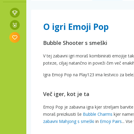
O igri Emoji Pop
Bubble Shooter s smeški
V tej zabavni igri moraš kombinirati emojije ta
poteze, ciljaj natančno in poveži čim več enakih
Igra Emoji Pop na Play123 ima lestvico za bele
Več iger, kot je ta
Emoji Pop je zabavna igra kjer streljam barvite
moraš preizkusiti še
Bubble Charms
kjer names
zabavni Mahjong s smeški
in
Emoji Pairs
... Vs