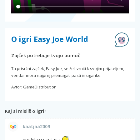
O igri Easy Joe World
Zajček potrebuje tvojo pomoč
Ta prisrčni zajček, Easy Joe, se želi vrniti k svojim prijateljem,
vendar mora najprej premagati pasti in uganke.
Avtor: GameDistribution
Kaj si misliš o igri?
kaatjaa2009
predolgo se nalaga