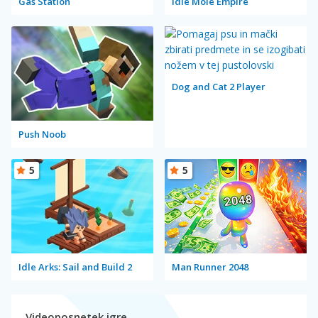
Gas Station
Idle Mole Empire
Dog and Cat 2 Player
Push Noob
5
5
Idle Arks: Sail and Build 2
Man Runner 2048
Videoposnetek igre