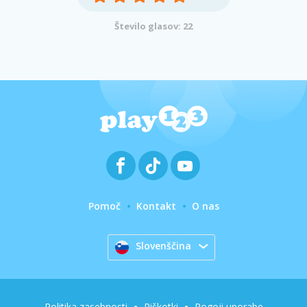
Število glasov: 22
Pomoč
Kontakt
O nas
Slovenščina
Politika zasebnosti
Piškotki
Pogoji uporabe