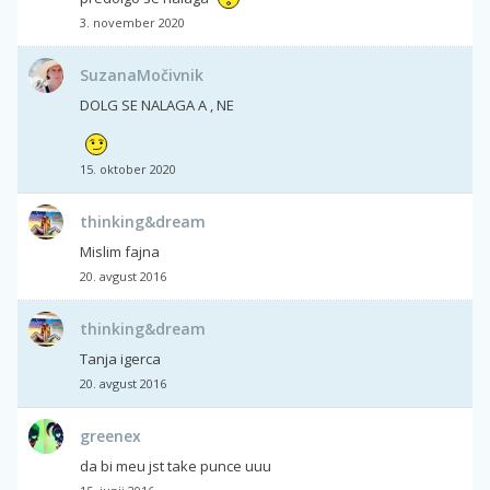
3. november 2020
SuzanaMočivnik
DOLG SE NALAGA A , NE
15. oktober 2020
thinking&dream
Mislim fajna
20. avgust 2016
thinking&dream
Tanja igerca
20. avgust 2016
greenex
da bi meu jst take punce uuu