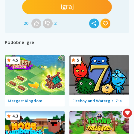
Igraj
20
2
Podobne igre
4.5
5
Mergest Kingdom
Fireboy and Watergirl 7: and Friends
4.3