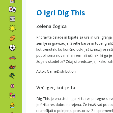
O igri Dig This
Zelena žogica
Pripravite čelade in lopate za ure in ure igranja 
zemlje in gravitacije. Svetle barve in topel graf
kot trenutek, ko končno odkriješ izmuzljive re
popolnoma nov mehanizem ali učinek, ki ga je tr
žoge v skodelice? Zdaj si predstavljaj, kako 
Avtor: GameDistribution
Več iger, kot je ta
Dig This je ena tistih iger ki te res pritegne s 
je fizika res dobro narejena. Če imaš rad podo
razmišljati o polnjenju prostorov. Za spremem