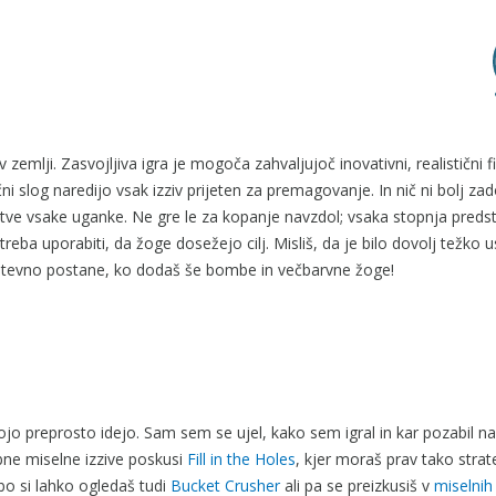
v zemlji. Zasvojljiva igra je mogoča zahvaljujoč inovativni, realistični fi
ični slog naredijo vsak izziv prijeten za premagovanje. In nič ni bolj za
šitve vsake uganke. Ne gre le za kopanje navzdol; vsaka stopnja predst
eba uporabiti, da žoge dosežejo cilj. Misliš, da je bilo dovolj težko 
zahtevno postane, ko dodaš še bombe in večbarvne žoge!
svojo preprosto idejo. Sam sem se ujel, kako sem igral in kar pozabil na
bne miselne izzive poskusi
Fill in the Holes
, kjer moraš prav tako stra
bo si lahko ogledaš tudi
Bucket Crusher
ali pa se preizkusiš v
miselnih