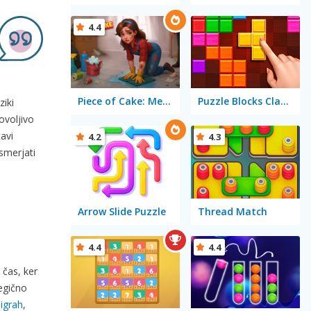
4.4
Piece of Cake: Merge and Bake
Puzzle Blocks Classic
ziki
dovoljivo
avi
4.2
4.3
usmerjati
Arrow Slide Puzzle
Thread Match
4.4
4.4
 čas, ker
tegično
 igrah
,