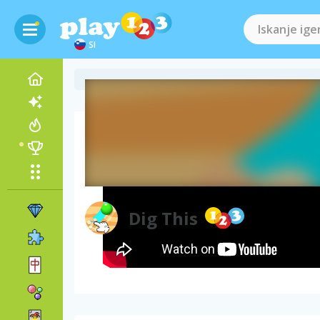
SI
Videoposnetek igre
Dig This