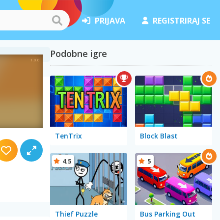
PRIJAVA
REGISTRIRAJ SE
Podobne igre
TenTrix
Block Blast
4.5
5
Thief Puzzle
Bus Parking Out