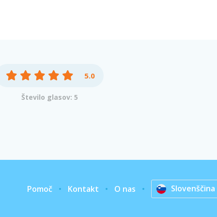
5.0
Število glasov: 5
Slovenščina
Pomoč
Kontakt
O nas