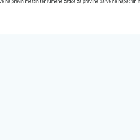
rve na pravih mestih ter rumene zatiče za pravilne barve na napačnih 