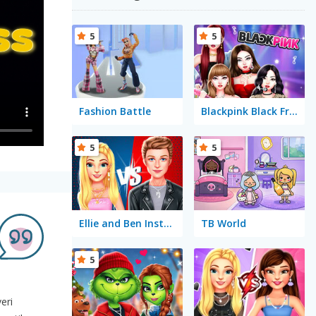
5
5
Fashion Battle
Blackpink Black Friday Fever
5
5
Ellie and Ben Insta Fashion
TB World
5
eri