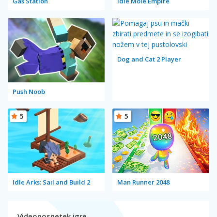
Gas Station
Idle Mole Empire
Dog and Cat 2 Player
Push Noob
5
5
Idle Arks: Sail and Build 2
Man Runner 2048
Videoposnetek igre