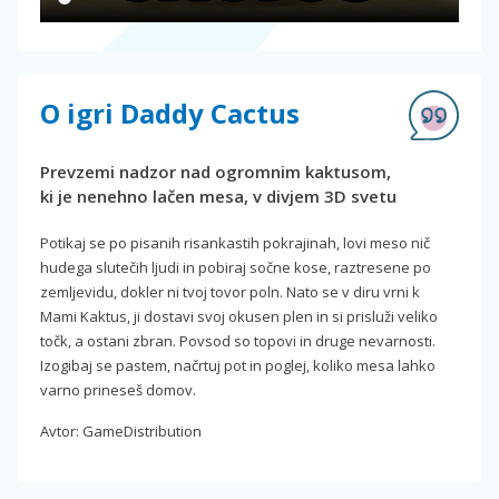
O igri Daddy Cactus
Prevzemi nadzor nad ogromnim kaktusom,
ki je nenehno lačen mesa, v divjem 3D svetu
Potikaj se po pisanih risankastih pokrajinah, lovi meso nič
hudega slutečih ljudi in pobiraj sočne kose, raztresene po
zemljevidu, dokler ni tvoj tovor poln. Nato se v diru vrni k
Mami Kaktus, ji dostavi svoj okusen plen in si prisluži veliko
točk, a ostani zbran. Povsod so topovi in druge nevarnosti.
Izogibaj se pastem, načrtuj pot in poglej, koliko mesa lahko
varno prineseš domov.
Avtor: GameDistribution