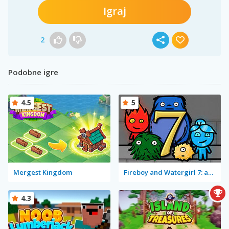
Igraj
2
Podobne igre
4.5
5
Mergest Kingdom
Fireboy and Watergirl 7: and Friends
4.3