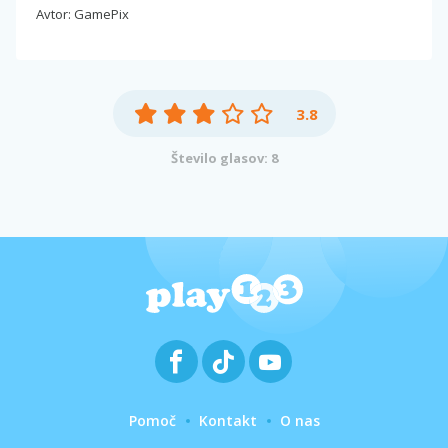
Avtor: GamePix
3.8
Število glasov: 8
Pomoč
Kontakt
O nas