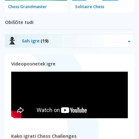
Chess Grandmaster
Solitaire Chess
Obiščite tudi
šah igre
(19)
Videoposnetek igre
Kako igrati Chess Challenges