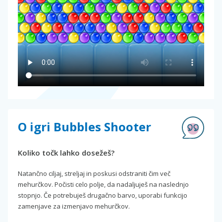
O igri Bubbles Shooter
Koliko točk lahko dosežeš?
Natančno ciljaj, streljaj in poskusi odstraniti čim več
mehurčkov. Počisti celo polje, da nadaljuješ na naslednjo
stopnjo. Če potrebuješ drugačno barvo, uporabi funkcijo
zamenjave za izmenjavo mehurčkov.