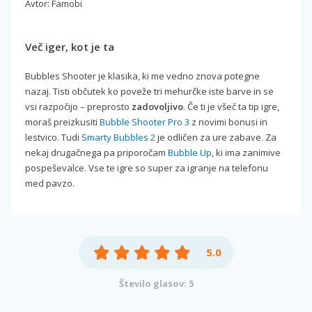
Avtor: Famobi
Več iger, kot je ta
Bubbles Shooter je klasika, ki me vedno znova potegne
nazaj. Tisti občutek ko poveže tri mehurčke iste barve in se
vsi razpočijo – preprosto
zadovoljivo
. Če ti je všeč ta tip igre,
moraš preizkusiti
Bubble Shooter Pro 3
z novimi bonusi in
lestvico. Tudi
Smarty Bubbles 2
je odličen za ure zabave. Za
nekaj drugačnega pa priporočam
Bubble Up
, ki ima zanimive
pospeševalce. Vse te igre so super za igranje na telefonu
med pavzo.
5.0
Število glasov: 5