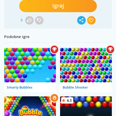
Igraj
5
Podobne igre
Smarty Bubbles
Bubble Shooter
4.3