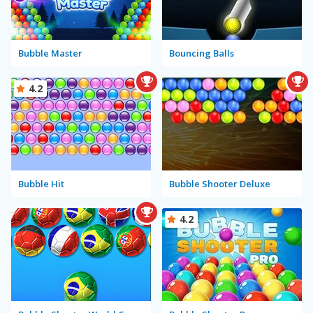
Bubble Master
Bouncing Balls
4.2
Bubble Hit
Bubble Shooter Deluxe
4.2