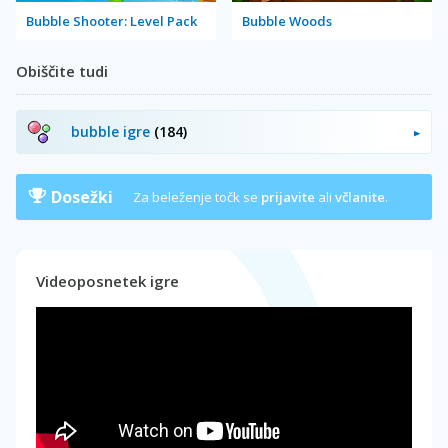
Bubble Shooter: Level Pack
Bubble Woods
Obiščite tudi
bubble igre
(184)
Dosežki
Za beleženje točk se
prijavite
ali
včlanite
.
Videoposnetek igre