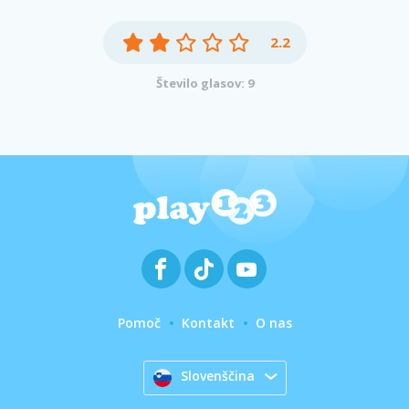
2.2
Število glasov: 9
Pomoč
Kontakt
O nas
Slovenščina