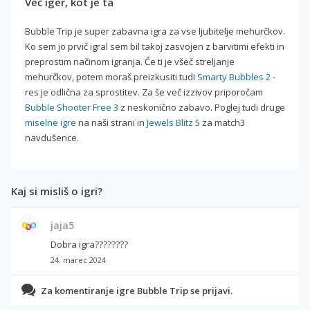
Več iger, kot je ta
Bubble Trip je super zabavna igra za vse ljubitelje mehurčkov.
Ko sem jo prvič igral sem bil takoj zasvojen z barvitimi efekti in
preprostim načinom igranja. Če ti je všeč streljanje
mehurčkov, potem moraš preizkusiti tudi
Smarty Bubbles 2
-
res je odlična za sprostitev. Za še več izzivov priporočam
Bubble Shooter Free 3
z neskonično zabavo. Poglej tudi druge
miselne igre
na naši strani in
Jewels Blitz 5
za match3
navdušence.
Kaj si misliš o igri?
jaja5
Dobra igra????????
24. marec 2024
Za komentiranje igre Bubble Trip se prijavi.