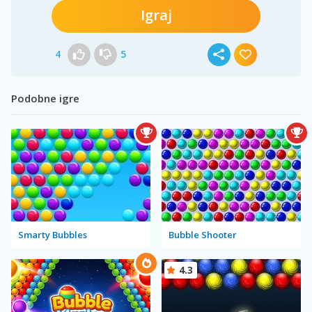
Igraj
4
5
Podobne igre
Smarty Bubbles
Bubble Shooter
4.3