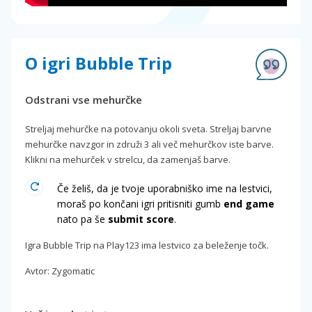
O igri Bubble Trip
Odstrani vse mehurčke
Streljaj mehurčke na potovanju okoli sveta. Streljaj barvne
mehurčke navzgor in združi 3 ali več mehurčkov iste barve.
Klikni na mehurček v strelcu, da zamenjaš barve.
Če želiš, da je tvoje uporabniško ime na lestvici,
moraš po končani igri pritisniti gumb
end game
nato pa še
submit score
.
Igra Bubble Trip na Play123 ima lestvico za beleženje točk.
Avtor: Zygomatic