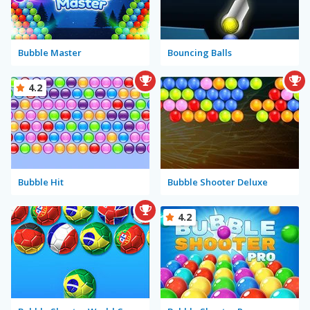
Bubble Master
Bouncing Balls
4.2
Bubble Hit
Bubble Shooter Deluxe
4.2