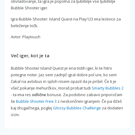
obvladovanje, ta igra je popolna za ljubitelje vse ljubitelje
Bubble Shooter iger.
Igra Bubble Shooter: Island Quest na Play123 ima lestvico za
beleženje točk.
Avtor: Playtouch
Več iger, kot je ta
Bubble Shooter Island Quest je ena tistih iger, ki te hitro
potegne noter. Jaz sem zadnjič igral dobre pol ure, ko sem
čakal na avtobus in sploh nisem opazil da je prišel. Če ti je
všeč pokanje mehurčkov, moraš probat tudi
Smarty Bubbles 2
- ta ima res
odlične
bonuse. Za podobno zabavo priporočam
še
Bubble Shooter Free 3
z neskončnim igranjem. Če pa iščeš
kaj drugačnega, poglej
Glossy Bubbles Challenge
za dodaten
izziv.