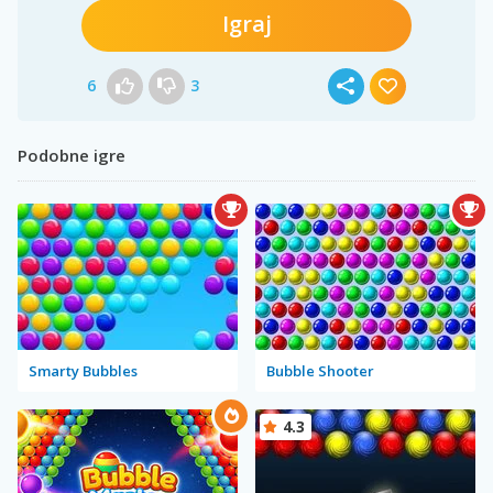
Igraj
6
3
Podobne igre
Smarty Bubbles
Bubble Shooter
4.3