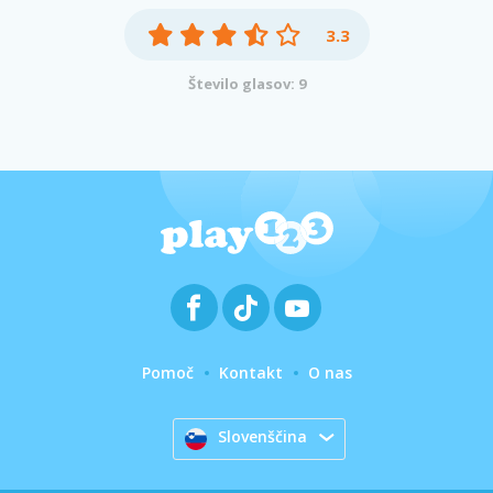
3.3
Število glasov: 9
Pomoč
Kontakt
O nas
Slovenščina