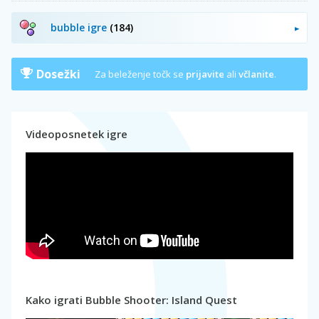
bubble igre
(184)
Dosežki
Za beleženje točk se
prijavite
ali
včlanite
.
Videoposnetek igre
Kako igrati Bubble Shooter: Island Quest