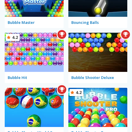
Bubble Master
Bouncing Balls
4.2
Bubble Hit
Bubble Shooter Deluxe
4.2