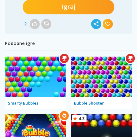
Igraj
2
Podobne igre
Smarty Bubbles
Bubble Shooter
4.3