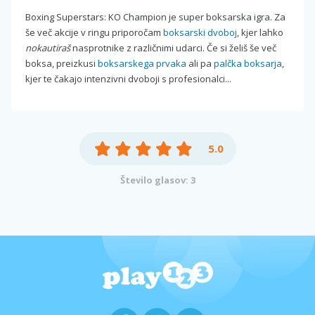
Boxing Superstars: KO Champion je super boksarska igra. Za
še več akcije v ringu priporočam
boksarski dvoboj
, kjer lahko
nokautiraš
nasprotnike z različnimi udarci. Če si želiš še več
boksa, preizkusi
boksarskega prvaka
ali pa
palčka boksarja
,
kjer te čakajo intenzivni dvoboji s profesionalci...
5.0
Število glasov: 3