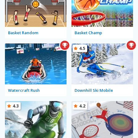
Basket Random
Basket Champ
4.5
Watercraft Rush
Downhill Ski Mobile
4.3
4.2