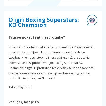
O igri Boxing Superstars:
KO Champion
Ti uspe nokautirati nasprotnike?
Sooči se s 4 profesionalci v intenzivnem boju. Dajaj direkte,
udarce od spodaj, vse kar premoreš – a ne pozabi se
izogibati! Premaguj stopnje in osvajaj vse težje izzive. Ne
dvomi vase in si pribori zmago! Boxing Superstar KO
Champion je igra, ki preizkuša tvoje reflekse in sposobnost
predvidevanja udarcev. Postani pravi boksar z igro, ki bo
prebudila tvojo bojevniško dušo!
Avtor: Playtouch
Več iger, kot je ta