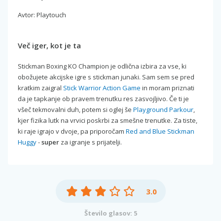
Avtor: Playtouch
Več iger, kot je ta
Stickman Boxing KO Champion je odlična izbira za vse, ki
obožujete akcijske igre s stickman junaki. Sam sem se pred
kratkim zaigral
Stick Warrior Action Game
in moram priznati
da je tapkanje ob pravem trenutku res zasvojljivo. Če ti je
všeč tekmovalni duh, potem si oglej še
Playground Parkour
,
kjer fizika lutk na vrvici poskrbi za smešne trenutke. Za tiste,
ki raje igrajo v dvoje, pa priporočam
Red and Blue Stickman
Huggy
-
super
za igranje s prijatelji.
3.0
Število glasov: 5