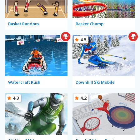
Basket Random
Basket Champ
4.5
Watercraft Rush
Downhill Ski Mobile
4.3
4.2