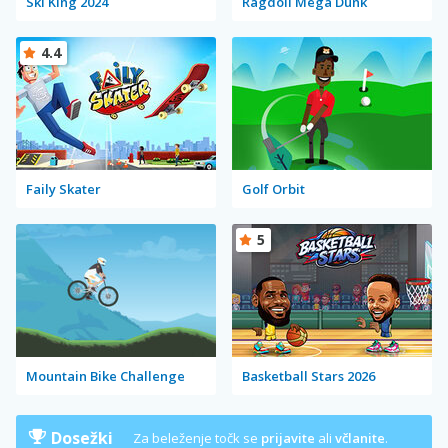
Ski King 2024
Ragdoll Mega Dunk
4.4
Faily Skater
Golf Orbit
5
Mountain Bike Challenge
Basketball Stars 2026
Dosežki
Za beleženje točk se
prijavite
ali
včlanite
.