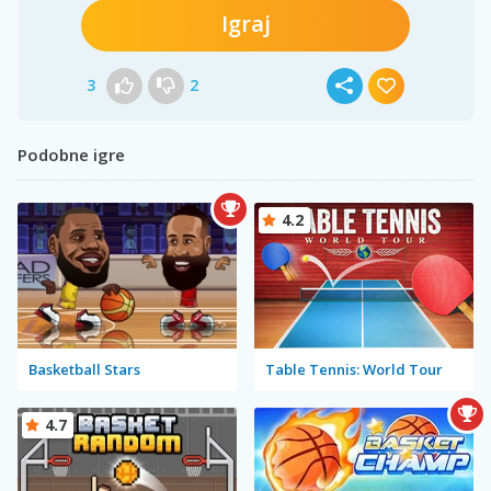
Igraj
3
2
Podobne igre
4.2
Basketball Stars
Table Tennis: World Tour
4.7