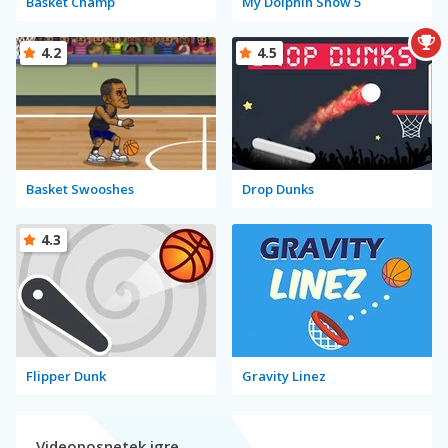
Basket Champ
My Dolphin Show 5
4.2
4.5
Basket Swooshes
Drop Dunks
4.3
Flipper Dunk
Gravity Linez
Videoposnetek igre