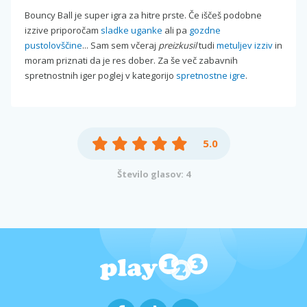
Bouncy Ball je super igra za hitre prste. Če iščeš podobne
izzive priporočam
sladke uganke
ali pa
gozdne
pustolovščine
... Sam sem včeraj
preizkusil
tudi
metuljev izziv
in
moram priznati da je res dober. Za še več zabavnih
spretnostnih iger poglej v kategorijo
spretnostne igre
.
5.0
Število glasov: 4