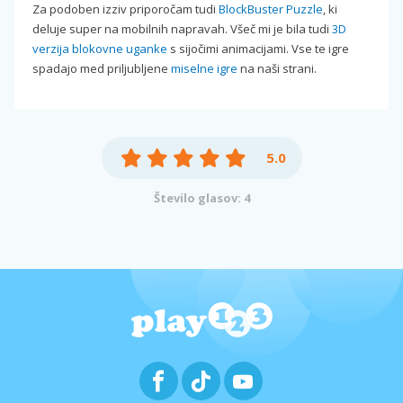
Za podoben izziv priporočam tudi
BlockBuster Puzzle
, ki
deluje super na mobilnih napravah. Všeč mi je bila tudi
3D
verzija blokovne uganke
s sijočimi animacijami. Vse te igre
spadajo med priljubljene
miselne igre
na naši strani.
5.0
Število glasov: 4