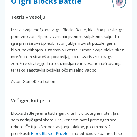
O igri Blocks Battle
Tetris v vesolju
Izzovi svoje možgane z igro Blocks Battle, klasično puzzle igro,
ponovno zamišljeno v vznemirljivem vesoljskem okolju. Ta
igra prinaša svež preobrat priljubljeni zvrsti puzzle iger z
bloki, navdihnjeni z zasnovo Tetrisa. Krmari svoje bloke skozi
mrežo in jih strateško postavljaj, da ustvariš vrstice. Igra
združuje strategijo, hitro razmišljanje in veščine načrtovanja
ter tako zagotavlja poživljajočo miselno vadbo.
Avtor: GameDistribution
Več iger, kot je ta
Blocks Battle je ena tistih iger, ki te hitro potegne noter. Jaz
sem zadnjič igral skoraj uro, ker sem hotel premagati svoj
rekord. Če ti je všeč postavljanje blokov, potem moraš
preizkusiti
Block Blaster Puzzle
- ima
odlične
vizualne efekte.