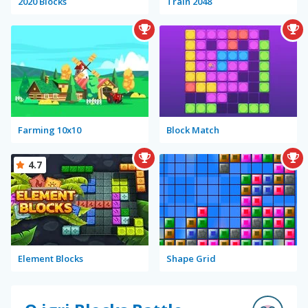
2020 Blocks
Train 2048
Farming 10x10
Block Match
4.7
Element Blocks
Shape Grid