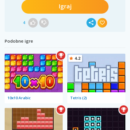
Igraj
4
Podobne igre
4.2
10x10 Arabic
Tetris (2)